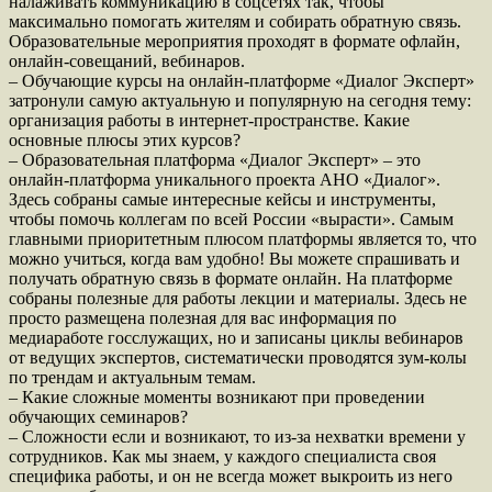
налаживать коммуникацию в соцсетях так, чтобы
максимально помогать жителям и собирать обратную связь.
Образовательные мероприятия проходят в формате офлайн,
онлайн-совещаний, вебинаров.
– Обучающие курсы на онлайн-платформе «Диалог Эксперт»
затронули самую актуальную и популярную на сегодня тему:
организация работы в интернет-пространстве. Какие
основные плюсы этих курсов?
– Образовательная платформа «Диалог Эксперт» – это
онлайн-платформа уникального проекта АНО «Диалог».
Здесь собраны самые интересные кейсы и инструменты,
чтобы помочь коллегам по всей России «вырасти». Самым
главными приоритетным плюсом платформы является то, что
можно учиться, когда вам удобно! Вы можете спрашивать и
получать обратную связь в формате онлайн. На платформе
собраны полезные для работы лекции и материалы. Здесь не
просто размещена полезная для вас информация по
медиаработе госслужащих, но и записаны циклы вебинаров
от ведущих экспертов, систематически проводятся зум-колы
по трендам и актуальным темам.
– Какие сложные моменты возникают при проведении
обучающих семинаров?
– Сложности если и возникают, то из-за нехватки времени у
сотрудников. Как мы знаем, у каждого специалиста своя
специфика работы, и он не всегда может выкроить из него