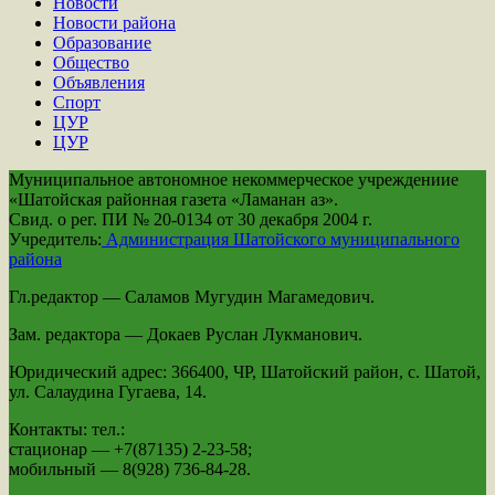
Новости
Новости района
Образование
Общество
Объявления
Спорт
ЦУР
ЦУР
Муниципальное автономное некоммерческое учреждениие
«Шатойская районная газета «Ламанан аз».
Свид. о рег. ПИ № 20-0134 от 30 декабря 2004 г.
Учредитель:
Администрация Шатойского муниципального
района
Гл.редактор — Саламов Мугудин Магамедович.
Зам. редактора — Докаев Руслан Лукманович.
Юридический адрес: 366400, ЧР, Шатойский район, с. Шатой,
ул. Салаудина Гугаева, 14.
Контакты: тел.:
стационар — +7(87135) 2-23-58;
мобильный — 8(928) 736-84-28.