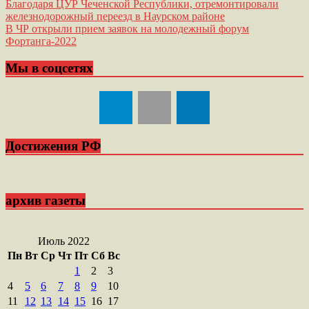
Навигация
Благодаря ЦУР Чеченской Республики, отремонтировали
железнодорожный переезд в Наурском районе
по
В ЧР открыли прием заявок на молодежный форум
записям
Фортанга-2022
Мы в соцсетях
Достижения РФ
архив газеты
Июль 2022
Пн
Вт
Ср
Чт
Пт
Сб
Вс
1
2
3
4
5
6
7
8
9
10
11
12
13
14
15
16
17