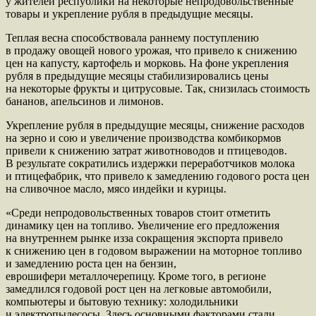
у жителей республики на некоторые непродовольственные
товары и укрепление рубля в предыдущие месяцы.
Теплая весна способствовала раннему поступлению
в продажу овощей нового урожая, что привело к снижению
цен на капусту, картофель и морковь. На фоне укрепления
рубля в предыдущие месяцы стабилизировались цены
на некоторые фрукты и цитрусовые. Так, снизилась стоимость
бананов, апельсинов и лимонов.
Укрепление рубля в предыдущие месяцы, снижение расходов
на зерно и сою и увеличение производства комбикормов
привели к снижению затрат животноводов и птицеводов.
В результате сократились издержки переработчиков молока
и птицефабрик, что привело к замедлению годового роста цен
на сливочное масло, мясо индейки и курицы.
«Среди непродовольственных товаров стоит отметить
динамику цен на топливо. Увеличение его предложения
на внутреннем рынке из
за сокращения экспорта привело
к снижению цен в годовом выражении на моторное топливо
и замедлению роста цен на бензин,
еврошифер
и
металлочерепицу
. Кроме того, в регионе
замедлился годовой рост цен на легковые автомобили,
компьютеры и бытовую технику: холодильники
и электропылесосы. Здесь основными факторами стали