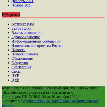
Декабрь 2021
Ноябрь 2021
Рубрики
Архив газеты
Без рубрики
Власть и политика
Здравоохранение
Информационные сообщения
Национальные проекты России
Новости
Новости района
Образование
Общество
Объявления
Спорт
ЦУР
ЦУР
Муниципальное автономное некоммерческое учреждениие
«Шатойская районная газета «Ламанан аз».
Свид. о рег. ПИ № 20-0134 от 30 декабря 2004 г.
Учредитель:
Администрация Шатойского муниципального
района