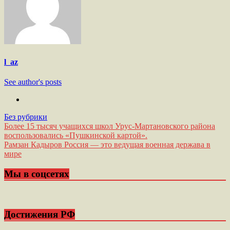
l_az
See author's posts
Без рубрики
Навигация
Более 15 тысяч учащихся школ Урус-Мартановского района
воспользовались «Пушкинской картой».
по
Рамзан Кадыров Россия — это ведущая военная держава в
записям
мире
Мы в соцсетях
Достижения РФ