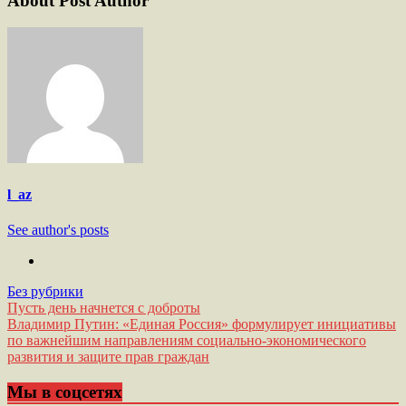
About Post Author
l_az
See author's posts
Без рубрики
Навигация
Пусть день начнется с доброты
Владимир Путин: «Единая Россия» формулирует инициативы
по
по важнейшим направлениям социально-экономического
записям
развития и защите прав граждан
Мы в соцсетях