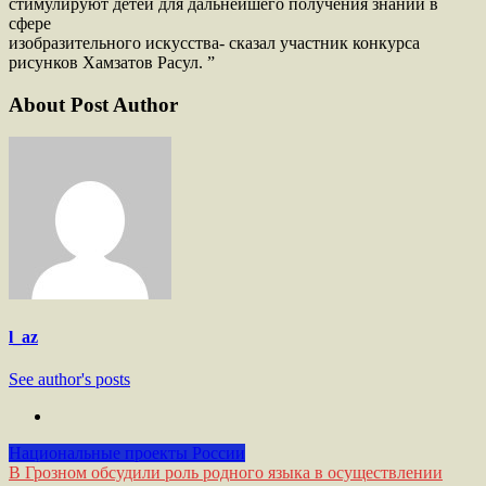
стимулируют детей для дальнейшего получения знаний в
сфере
изобразительного искусства- сказал участник конкурса
рисунков Хамзатов Расул. ”
About Post Author
l_az
See author's posts
Национальные проекты России
Навигация
В Грозном обсудили роль родного языка в осуществлении