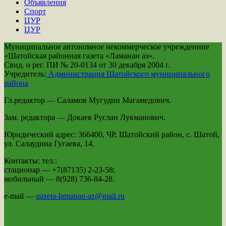
Объявления
Спорт
ЦУР
ЦУР
Муниципальное автономное некоммерческое учреждениие
«Шатойская районная газета «Ламанан аз».
Свид. о рег. ПИ № 20-0134 от 30 декабря 2004 г.
Учредитель:
Администрация Шатойского муниципального
района
Гл.редактор — Саламов Мугудин Магамедович.
Зам. редактора — Докаев Руслан Лукманович.
Юридический адрес: 366400, ЧР, Шатойский район, с. Шатой,
ул. Салаудина Гугаева, 14.
Контакты: тел.:
стационар — +7(87135) 2-23-58;
мобильный — 8(928) 736-84-28.
e-mail —
qazeta-lamanan-az@mail.ru