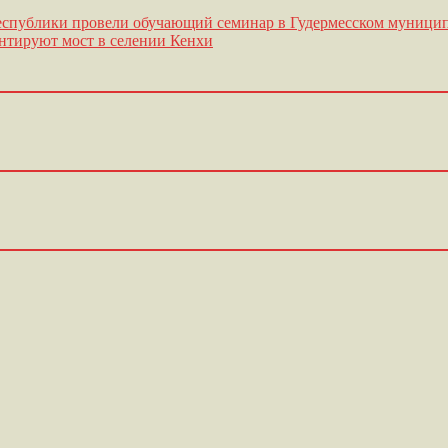
Республики провели обучающий семинар в Гудермесском муницип
онтируют мост в селении Кенхи