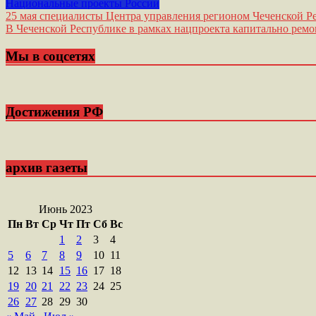
Национальные проекты России
Навигация
25 мая специалисты Центра управления регионом Чеченской 
В Чеченской Республике в рамках нацпроекта капитально рем
по
записям
Мы в соцсетях
Достижения РФ
архив газеты
Июнь 2023
Пн
Вт
Ср
Чт
Пт
Сб
Вс
1
2
3
4
5
6
7
8
9
10
11
12
13
14
15
16
17
18
19
20
21
22
23
24
25
26
27
28
29
30