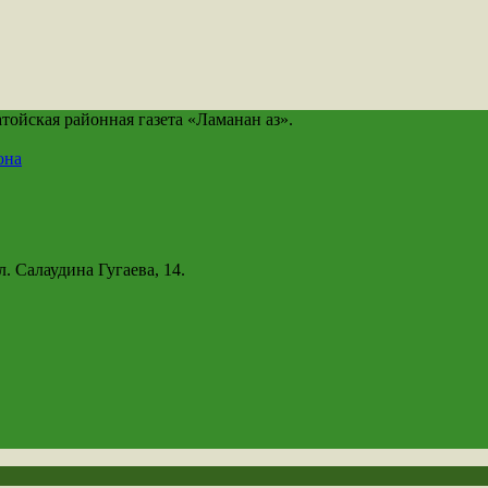
йская районная газета «Ламанан аз».
она
. Салаудина Гугаева, 14.