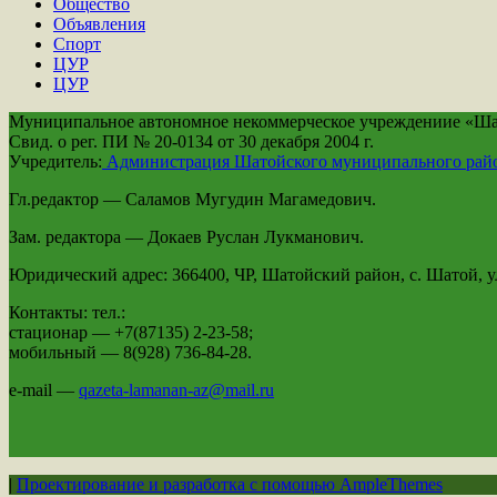
Общество
Объявления
Спорт
ЦУР
ЦУР
Муниципальное автономное некоммерческое учреждениие «Шато
Свид. о рег. ПИ № 20-0134 от 30 декабря 2004 г.
Учредитель:
Администрация Шатойского муниципального рай
Гл.редактор — Саламов Мугудин Магамедович.
Зам. редактора — Докаев Руслан Лукманович.
Юридический адрес: 366400, ЧР, Шатойский район, с. Шатой, ул
Контакты: тел.:
стационар — +7(87135) 2-23-58;
мобильный — 8(928) 736-84-28.
e-mail —
qazeta-lamanan-az@mail.ru
|
Проектирование и разработка с помощью AmpleThemes