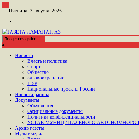
Перейти
к
Пятница, 7 августа, 2026
контенту
Toggle navigation
ШАТОЙСКАЯ ГАЗЕТА ЛАМАНАН АЗ
ГАЗЕТА ЛАМАНАН АЗ
Новости
Власть и политика
Спорт
Общество
Здравоохранение
ЦУР
Национальные проекты России
Новости района
Документы
Объявления
Официальные документы
Политика конфиденциальности
УСТАВ МУНИЦИПАЛЬНОГО АВТОНОМНОГО Н
Архив газеты
Мультимедиа