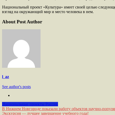
Национальный проект «Культура» имеет своей целью следующ
взгляд на окружающий мир и место человека в нем.
About Post Author
l_az
See author's posts
Национальные проекты России
Навигация
В Нижнем Новгороде показали работу объектов научно-популя
Экскурсия — лучшее завершение учебного года!