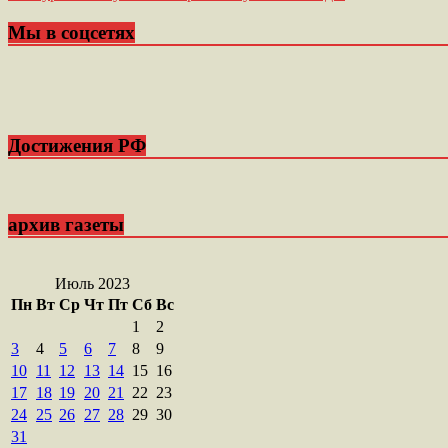
по
записям
Мы в соцсетях
Достижения РФ
архив газеты
Июль 2023
Пн
Вт
Ср
Чт
Пт
Сб
Вс
1
2
3
4
5
6
7
8
9
10
11
12
13
14
15
16
17
18
19
20
21
22
23
24
25
26
27
28
29
30
31