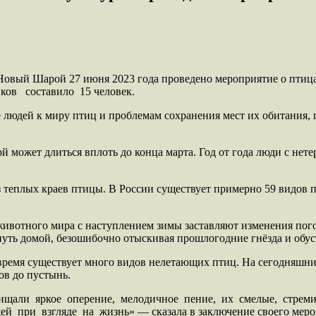
Новый Шарой 27 июня 2023 года проведено мероприятие о птицах
иков составило 15 человек.
е людей к миру птиц и проблемам сохранения мест их обитания
ой может длиться вплоть до конца марта. Год от года люди с нет
еплых краев птицы. В России существует примерно 59 видов пти
животного мира с наступлением зимы заставляют изменения пог
путь домой, безошибочно отыскивая прошлогодние гнёзда и обус
 время существует много видов нелетающих птиц. На сегодняшни
ов до пустынь.
ищали яркое оперение, мелодичное пение, их смелые, стреми
ей при взгляде на жизнь» — сказала в заключение своего меро