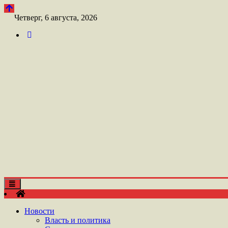
Перейти
к
Четверг, 6 августа, 2026
контенту
Toggle
ШАТОЙСКАЯ ГАЗЕТА ЛАМАНАН АЗ
navigation
ГАЗЕТА ЛАМАНАН АЗ
Новости
Власть и политика