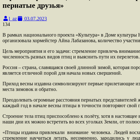
пернатые друзья»
l_az
03.07.2023
134
В рамках национального проекта «Культура» в Доме культуры 
организовала хормейстер Айна Лабазанова, количество участн
Цель мероприятия и его задачи: стремление привлечь внимани
численность разных видов птиц и выяснить пути их перелетов.
Россия – страна, славящаяся своей длинной зимой, которая пор
является отличной порой для начала новых свершений.
Приход весны издавна символизируют первые прилетающие из т
места зимовок и обратно.
Преодолевать огромные расстояния пернатых представителей 
каждый год в начале весны птицы в точности повторяют свой 
Строение тела птиц приспособлено к полёту, хотя в настоящее
наши дни их можно встретить во всех уголках Земли, от полюс
«Птицы издавна привлекали внимание человека. Людей восх
стремление научиться летать, несомненно, зародились у люд