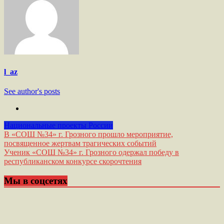
l_az
See author's posts
Национальные проекты России
Навигация
В «СОШ №34» г. Грозного прошло мероприятие,
посвященное жертвам трагических событий
по
Ученик «СОШ №34» г. Грозного одержал победу в
записям
республиканском конкурсе скорочтения
Мы в соцсетях