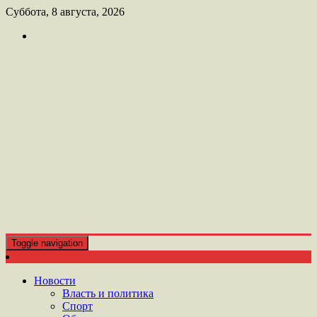
Перейти
Суббота, 8 августа, 2026
к
контенту
Toggle navigation
ШАТОЙСКАЯ ГАЗЕТА ЛАМАНАН АЗ
ГАЗЕТА ЛАМАНАН АЗ
Новости
Власть и политика
Спорт