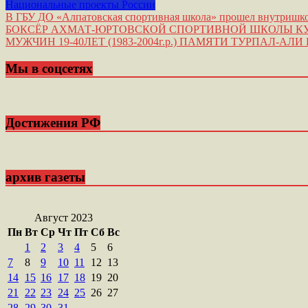
Национальные проекты России
Навигация
В ГБУ ДО «Алпатовская спортивная школа» прошел внутришк
БОКСЁР АХМАТ-ЮРТОВСКОЙ СПОРТИВНОЙ ШКОЛЫ КУ
по
МУЖЧИН 19-40ЛЕТ (1983-2004г.р.) ПАМЯТИ ТУРПАЛ-АЛ
записям
Мы в соцсетях
Достижения РФ
архив газеты
Август 2023
Пн
Вт
Ср
Чт
Пт
Сб
Вс
1
2
3
4
5
6
7
8
9
10
11
12
13
14
15
16
17
18
19
20
21
22
23
24
25
26
27
28
29
30
31