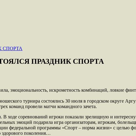
ТОЯЛСЯ ПРАЗДНИК СПОРТА
вила, эмоциональность, искрометность комбинаций, ловкие ф
ошеского турнира состоялись 30 июля в городском округе Арг
трех команд провели матчи командного зачета.
чи. В ходе соревнований игроки показали зрелищную и интерес
тельных эмоций подарила игра организаторам, игрокам, болел
ации федеральной программы «Спорт – норма жизни» с целью фо
о здорового поколения…