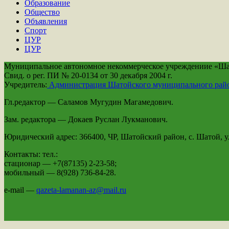
Образование
Общество
Объявления
Спорт
ЦУР
ЦУР
Муниципальное автономное некоммерческое учреждениие «Шато
Свид. о рег. ПИ № 20-0134 от 30 декабря 2004 г.
Учредитель:
Администрация Шатойского муниципального рай
Гл.редактор — Саламов Мугудин Магамедович.
Зам. редактора — Докаев Руслан Лукманович.
Юридический адрес: 366400, ЧР, Шатойский район, с. Шатой, ул
Контакты: тел.:
стационар — +7(87135) 2-23-58;
мобильный — 8(928) 736-84-28.
e-mail —
qazeta-lamanan-az@mail.ru