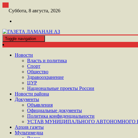
Перейти
к
Суббота, 8 августа, 2026
контенту
Toggle navigation
ШАТОЙСКАЯ ГАЗЕТА ЛАМАНАН АЗ
ГАЗЕТА ЛАМАНАН АЗ
Новости
Власть и политика
Спорт
Общество
Здравоохранение
ЦУР
Национальные проекты России
Новости района
Документы
Объявления
Официальные документы
Политика конфиденциальности
УСТАВ МУНИЦИПАЛЬНОГО АВТОНОМНОГО Н
Архив газеты
Мультимедиа