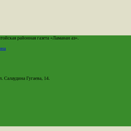
йская районная газета «Ламанан аз».
она
. Салаудина Гугаева, 14.