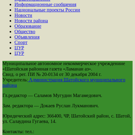
Информационные сообщения
Национальные проекты России
Новости
Новости района
Образование
Общество
Объявления
Спорт
ЦУР
ЦУР
Муниципальное автономное некоммерческое учреждениие
«Шатойская районная газета «Ламанан аз».
Свид. о рег. ПИ № 20-0134 от 30 декабря 2004 г.
Учредитель:
Администрация Шатойского муниципального
района
Гл.редактор — Саламов Мугудин Магамедович.
Зам. редактора — Докаев Руслан Лукманович.
Юридический адрес: 366400, ЧР, Шатойский район, с. Шатой,
ул. Салаудина Гугаева, 14.
Контакты: тел.: