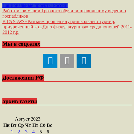
Национальные проекты России
Навигация
Работников мэрии Грозного обучили правильному ведению
госпабликов
по
В ГАУ АФ «Рамзан» прошел внутришкольный турнир,
записям
приуроченный ко «Дню физкультурника» среди юношей 2011-
2012 г.р.
Мы в соцсетях
Достижения РФ
архив газеты
Август 2023
Пн
Вт
Ср
Чт
Пт
Сб
Вс
1
2
3
4
5
6