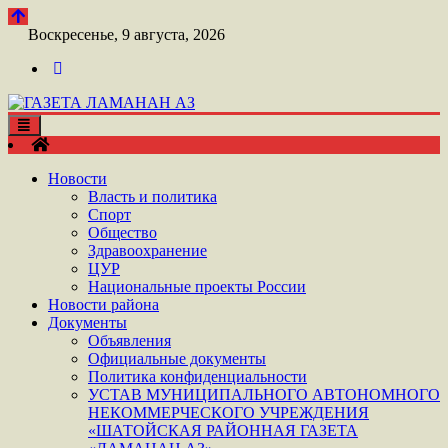
Перейти
к
Воскресенье, 9 августа, 2026
контенту
Toggle
ШАТОЙСКАЯ ГАЗЕТА ЛАМАНАН АЗ
navigation
ГАЗЕТА ЛАМАНАН АЗ
Новости
Власть и политика
Спорт
Общество
Здравоохранение
ЦУР
Национальные проекты России
Новости района
Документы
Объявления
Официальные документы
Политика конфиденциальности
УСТАВ МУНИЦИПАЛЬНОГО АВТОНОМНОГО
НЕКОММЕРЧЕСКОГО УЧРЕЖДЕНИЯ
«ШАТОЙСКАЯ РАЙОННАЯ ГАЗЕТА