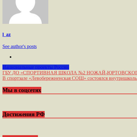
l_az
See author's posts
Национальные проекты России
Навигация
ГБУ ДО «СПОРТИВНАЯ ШКОЛА №2 НОЖАЙ-ЮРТОВСКОГО
В спортзале «Левобережненская СОШ» состоялся внутришколь
по
записям
Мы в соцсетях
Достижения РФ