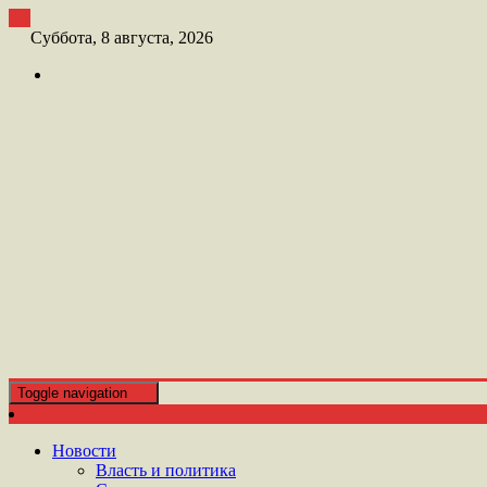
Перейти
к
Суббота, 8 августа, 2026
контенту
Toggle navigation
ШАТОЙСКАЯ ГАЗЕТА ЛАМАНАН АЗ
ГАЗЕТА ЛАМАНАН АЗ
Новости
Власть и политика