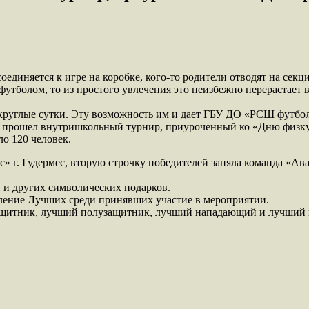
соединяется к игре на коробке, кого-то родители отводят на сек
 футболом, то из простого увлечения это неизбежно перерастает
 круглые сутки. Эту возможность им и дает ГБУ ДО «РСШ футбол
» прошел внутришкольный турнир, приуроченный ко «Дню физкул
о 120 человек.
г. Гудермес, вторую строчку победителей заняла команда «Аванг
 и других символических подарков.
ление Лучших среди принявших участие в мероприятии.
ащитник, лучший полузащитник, лучший нападающий и лучший 