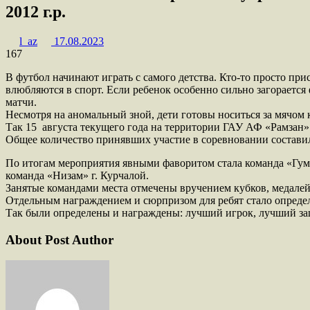
2012 г.р.
l_az
17.08.2023
167
В футбол начинают играть с самого детства. Кто-то просто при
влюбляются в спорт. Если ребенок особенно сильно загорается
матчи.
Несмотря на аномальный зной, дети готовы носиться за мячом
Так 15 августа текущего года на территории ГАУ АФ «Рамзан
Общее количество принявших участие в соревновании составил
По итогам мероприятия явными фаворитом стала команда «Гумс» 
команда «Низам» г. Курчалой.
Занятые командами места отмечены вручением кубков, медалей
Отдельным награждением и сюрпризом для ребят стало опреде
Так были определены и награждены: лучший игрок, лучший з
About Post Author