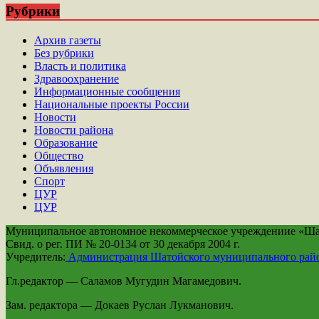
Рубрики
Архив газеты
Без рубрики
Власть и политика
Здравоохранение
Информационные сообщения
Национальные проекты России
Новости
Новости района
Образование
Общество
Объявления
Спорт
ЦУР
ЦУР
Муниципальное автономное некоммерческое учреждениие «Шато
Свид. о рег. ПИ № 20-0134 от 30 декабря 2004 г.
Учредитель:
Администрация Шатойского муниципального рай
Гл.редактор — Саламов Мугудин Магамедович.
Зам. редактора — Докаев Руслан Лукманович.