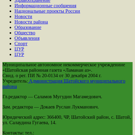
Здравоохранение
Информационные сообщения
Национальные проекты России
Новости
Новости района
Образование
Общество
Объявления
Спорт
ЦУР
ЦУР
Муниципальное автономное некоммерческое учреждениие
«Шатойская районная газета «Ламанан аз».
Свид. о рег. ПИ № 20-0134 от 30 декабря 2004 г.
Учредитель:
Администрация Шатойского муниципального
района
Гл.редактор — Саламов Мугудин Магамедович.
Зам. редактора — Докаев Руслан Лукманович.
Юридический адрес: 366400, ЧР, Шатойский район, с. Шатой,
ул. Салаудина Гугаева, 14.
Контакты: тел.: