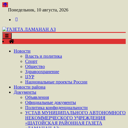
Перейти
к
Понедельник, 10 августа, 2026
контенту
Toggle
ШАТОЙСКАЯ ГАЗЕТА ЛАМАНАН АЗ
navigation
ГАЗЕТА ЛАМАНАН АЗ
Новости
Власть и политика
Спорт
Общество
Здравоохранение
ЦУР
Национальные проекты России
Новости района
Документы
Объявления
Официальные документы
Политика конфиденциальности
УСТАВ МУНИЦИПАЛЬНОГО АВТОНОМНОГО
НЕКОММЕРЧЕСКОГО УЧРЕЖДЕНИЯ
«ШАТОЙСКАЯ РАЙОННАЯ ГАЗЕТА