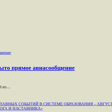
крыто прямое авиасообщение
ай из…