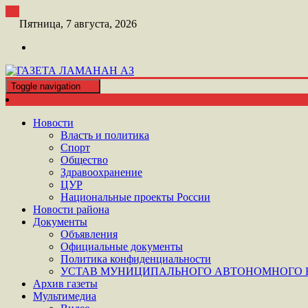
Перейти
к
Пятница, 7 августа, 2026
контенту
Toggle navigation
ШАТОЙСКАЯ ГАЗЕТА ЛАМАНАН АЗ
ГАЗЕТА ЛАМАНАН АЗ
Новости
Власть и политика
Спорт
Общество
Здравоохранение
ЦУР
Национальные проекты России
Новости района
Документы
Объявления
Официальные документы
Политика конфиденциальности
УСТАВ МУНИЦИПАЛЬНОГО АВТОНОМНОГО Н
Архив газеты
Мультимедиа