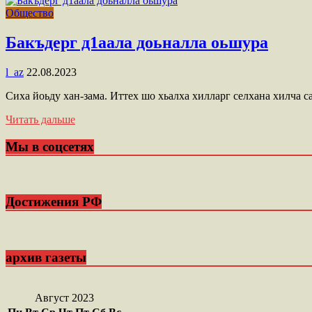
Общество
Бакъдерг д1аала доьналла оьшура
l_az
22.08.2023
Сиха йоьду хан-зама. Иттех шо хьалха хилларг селхана хилча 
Читать дальше
Мы в соцсетях
Достижения РФ
архив газеты
Август 2023