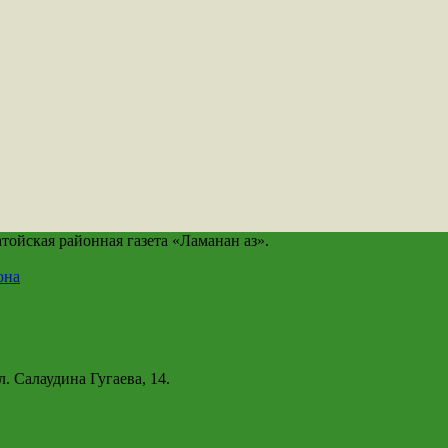
йская районная газета «Ламанан аз».
она
. Салаудина Гугаева, 14.