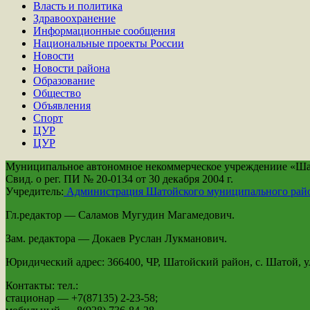
Власть и политика
Здравоохранение
Информационные сообщения
Национальные проекты России
Новости
Новости района
Образование
Общество
Объявления
Спорт
ЦУР
ЦУР
Муниципальное автономное некоммерческое учреждениие «Шато
Свид. о рег. ПИ № 20-0134 от 30 декабря 2004 г.
Учредитель:
Администрация Шатойского муниципального рай
Гл.редактор — Саламов Мугудин Магамедович.
Зам. редактора — Докаев Руслан Лукманович.
Юридический адрес: 366400, ЧР, Шатойский район, с. Шатой, ул
Контакты: тел.:
стационар — +7(87135) 2-23-58;