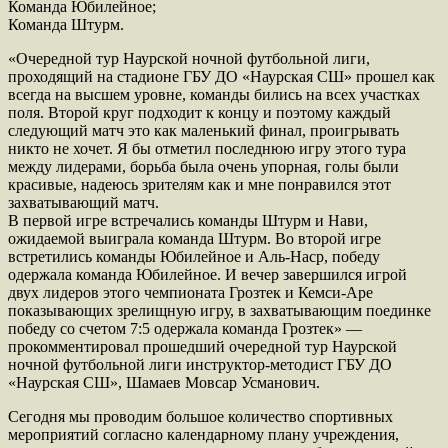
Команда Юбилейное;
Команда Штурм.
«Очередной тур Наурской ночной футбольной лиги,
проходящий на стадионе ГБУ ДО «Наурская СШ» прошел как
всегда на высшем уровне, команды бились на всех участках
поля. Второй круг подходит к концу и поэтому каждый
следующий матч это как маленький финал, проигрывать
никто не хочет. Я бы отметил последнюю игру этого тура
между лидерами, борьба была очень упорная, голы были
красивые, надеюсь зрителям как и мне понравился этот
захватывающий матч.
В первой игре встречались команды Штурм и Нави,
ожидаемой выиграла команда Штурм. Во второй игре
встретились команды Юбилейное и Аль-Наср, победу
одержала команда Юбилейное. И вечер завершился игрой
двух лидеров этого чемпионата Грозтек и Кемси-Аре
показывающих зрелищную игру, в захватывающим поединке
победу со счетом 7:5 одержала команда Грозтек» —
прокомментировал прошедший очередной тур Наурской
ночной футбольной лиги инструктор-методист ГБУ ДО
«Наурская СШ», Шамаев Мовсар Усманович.
Сегодня мы проводим большое количество спортивных
мероприятий согласно календарному плану учреждения,