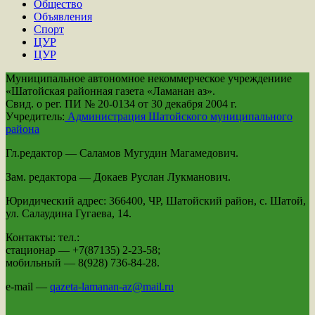
Общество
Объявления
Спорт
ЦУР
ЦУР
Муниципальное автономное некоммерческое учреждениие
«Шатойская районная газета «Ламанан аз».
Свид. о рег. ПИ № 20-0134 от 30 декабря 2004 г.
Учредитель:
Администрация Шатойского муниципального
района
Гл.редактор — Саламов Мугудин Магамедович.
Зам. редактора — Докаев Руслан Лукманович.
Юридический адрес: 366400, ЧР, Шатойский район, с. Шатой,
ул. Салаудина Гугаева, 14.
Контакты: тел.:
стационар — +7(87135) 2-23-58;
мобильный — 8(928) 736-84-28.
e-mail —
qazeta-lamanan-az@mail.ru