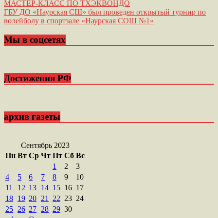
Навигация
МАСТЕР-КЛАСС ПО ТХЭКВОНДО
ГБУ ДО «Наурская СШ» был проведен открытый турнир по
по
волейболу в спортзале «Наурская СОШ №1»
записям
Мы в соцсетях
Достижения РФ
архив газеты
Сентябрь 2023
Пн
Вт
Ср
Чт
Пт
Сб
Вс
1
2
3
4
5
6
7
8
9
10
11
12
13
14
15
16
17
18
19
20
21
22
23
24
25
26
27
28
29
30