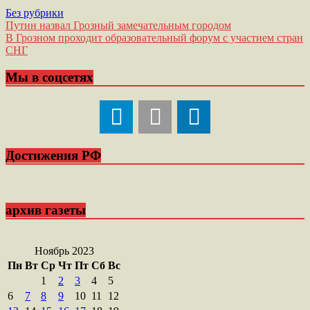
Без рубрики
Навигация
Путин назвал Грозный замечательным городом
В Грозном проходит образовательный форум с участием стран
по
СНГ
записям
Мы в соцсетях
Достижения РФ
архив газеты
Ноябрь 2023
Пн
Вт
Ср
Чт
Пт
Сб
Вс
1
2
3
4
5
6
7
8
9
10
11
12