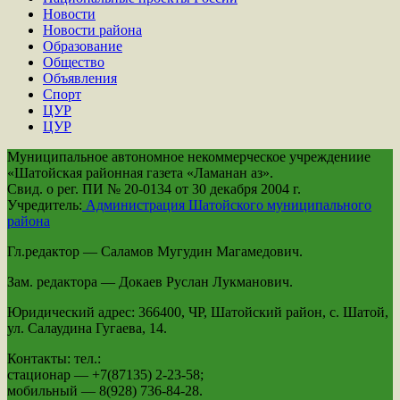
Новости
Новости района
Образование
Общество
Объявления
Спорт
ЦУР
ЦУР
Муниципальное автономное некоммерческое учреждениие
«Шатойская районная газета «Ламанан аз».
Свид. о рег. ПИ № 20-0134 от 30 декабря 2004 г.
Учредитель:
Администрация Шатойского муниципального
района
Гл.редактор — Саламов Мугудин Магамедович.
Зам. редактора — Докаев Руслан Лукманович.
Юридический адрес: 366400, ЧР, Шатойский район, с. Шатой,
ул. Салаудина Гугаева, 14.
Контакты: тел.:
стационар — +7(87135) 2-23-58;
мобильный — 8(928) 736-84-28.