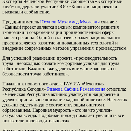
Эксперты Чеченской Республики сообщества «Экспертный
клуб» поддержали участие ООО «Колос» в нацпроекте и
высказали своё мнение.
Предприниматель
Юсупов Мухаммед Мусаевич
считает:
«Данный проект является важным компонентом развития
экономики и современизации производственной сферы
нашего региона. Одной из ключевых задач национального
проекта является развитие инновационных технологий и
внедрение современных методов управления производством.
Для успешной реализации проекта «производительность
труда» необходимо создать комфортные условия для труда
работников. Важно также уделить внимание здоровью и
безопасности труда работников».
Начальник новостного отдела ГАУ ИА «Чеченская
Республика Сегодня»
Ризаева Сабина Рамазановна
отметила:
«Чеченская Республика активно участвует в нацпроекте и
уделяет пристальное внимание кадровой политике. На местах
должны сидеть люди с соответствующим опытом и
образованием. Народная мудрость «кто на что учился»
актуальна всегда. Подобный подход помогает увеличить все
показатели производительности».
Начальник отдела мониторинга сети Интернет, эксперт