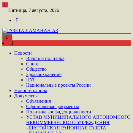
Перейти
к
Пятница, 7 августа, 2026
контенту
Toggle
ШАТОЙСКАЯ ГАЗЕТА ЛАМАНАН АЗ
navigation
ГАЗЕТА ЛАМАНАН АЗ
Новости
Власть и политика
Спорт
Общество
Здравоохранение
ЦУР
Национальные проекты России
Новости района
Документы
Объявления
Официальные документы
Политика конфиденциальности
УСТАВ МУНИЦИПАЛЬНОГО АВТОНОМНОГО
НЕКОММЕРЧЕСКОГО УЧРЕЖДЕНИЯ
«ШАТОЙСКАЯ РАЙОННАЯ ГАЗЕТА