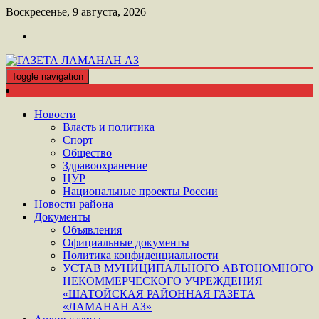
Перейти
Воскресенье, 9 августа, 2026
к
контенту
Toggle navigation
ШАТОЙСКАЯ ГАЗЕТА ЛАМАНАН АЗ
ГАЗЕТА ЛАМАНАН АЗ
Новости
Власть и политика
Спорт
Общество
Здравоохранение
ЦУР
Национальные проекты России
Новости района
Документы
Объявления
Официальные документы
Политика конфиденциальности
УСТАВ МУНИЦИПАЛЬНОГО АВТОНОМНОГО
НЕКОММЕРЧЕСКОГО УЧРЕЖДЕНИЯ
«ШАТОЙСКАЯ РАЙОННАЯ ГАЗЕТА
«ЛАМАНАН АЗ»