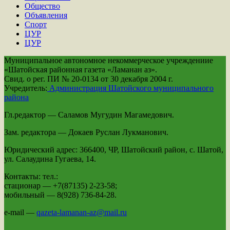
Общество
Объявления
Спорт
ЦУР
ЦУР
Муниципальное автономное некоммерческое учреждениие
«Шатойская районная газета «Ламанан аз».
Свид. о рег. ПИ № 20-0134 от 30 декабря 2004 г.
Учредитель:
Администрация Шатойского муниципального
района
Гл.редактор — Саламов Мугудин Магамедович.
Зам. редактора — Докаев Руслан Лукманович.
Юридический адрес: 366400, ЧР, Шатойский район, с. Шатой,
ул. Салаудина Гугаева, 14.
Контакты: тел.:
стационар — +7(87135) 2-23-58;
мобильный — 8(928) 736-84-28.
e-mail —
qazeta-lamanan-az@mail.ru