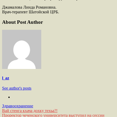
Джамалова Линда Романовна.
Врач-терапевт Шатойской ЦРБ.
About Post Author
l_az
See author's posts
Здравоохранение
Навигация
Вай стенга кхача дохку техьа?!
Проректор чеченского университета выступил на сессии