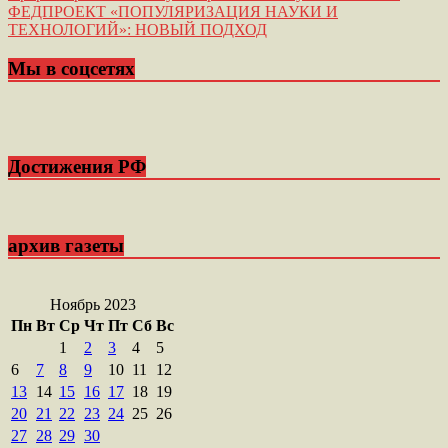
по
ФЕДПРОЕКТ «ПОПУЛЯРИЗАЦИЯ НАУКИ И
записям
ТЕХНОЛОГИЙ»: НОВЫЙ ПОДХОД
Мы в соцсетях
Достижения РФ
архив газеты
Ноябрь 2023
Пн
Вт
Ср
Чт
Пт
Сб
Вс
1
2
3
4
5
6
7
8
9
10
11
12
13
14
15
16
17
18
19
20
21
22
23
24
25
26
27
28
29
30