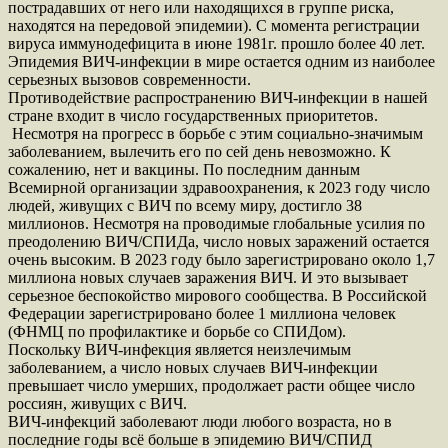
пострадавших от него или находящихся в группе риска,
находятся на передовой эпидемии). С момента регистрации
вируса иммунодефицита в июне 1981г. прошло более 40 лет.
Эпидемия ВИЧ-инфекции в мире остается одним из наиболее
серьезных вызовов современности.
Противодействие распространению ВИЧ-инфекции в нашей
стране входит в число государственных приоритетов.
Несмотря на прогресс в борьбе с этим социально-значимым
заболеванием, вылечить его по сей день невозможно. К
сожалению, нет и вакцины. По последним данным
Всемирной организации здравоохранения, к 2023 году число
людей, живущих с ВИЧ по всему миру, достигло 38
миллионов. Несмотря на проводимые глобальные усилия по
преодолению ВИЧ/СПИДа, число новых заражений остается
очень высоким. В 2023 году было зарегистрировано около 1,7
миллиона новых случаев заражения ВИЧ. И это вызывает
серьезное беспокойство мирового сообщества. В Российской
Федерации зарегистрировано более 1 миллиона человек
(ФНМЦ по профилактике и борьбе со СПИДом).
Поскольку ВИЧ-инфекция является неизлечимым
заболеванием, а число новых случаев ВИЧ-инфекции
превышает число умерших, продолжает расти общее число
россиян, живущих с ВИЧ.
ВИЧ-инфекций заболевают люди любого возраста, но в
последние годы всё больше в эпидемию ВИЧ/СПИД