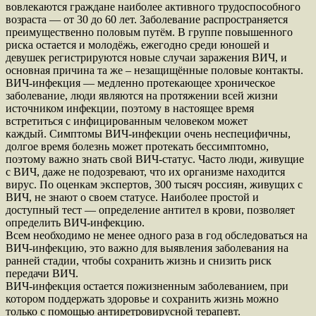
вовлекаются граждане наиболее активного трудоспособного
возраста — от 30 до 60 лет. Заболевание распространяется
преимущественно половым путём. В группе повышенного
риска остается и молодёжь, ежегодно среди юношей и
девушек регистрируются новые случаи заражения ВИЧ, и
основная причина та же – незащищённые половые контакты.
ВИЧ-инфекция — медленно протекающее хроническое
заболевание, люди являются на протяжении всей жизни
источником инфекции, поэтому в настоящее время
встретиться с инфицированным человеком может
каждый. Симптомы ВИЧ-инфекции очень неспецифичны,
долгое время болезнь может протекать бессимптомно,
поэтому важно знать свой ВИЧ-статус. Часто люди, живущие
с ВИЧ, даже не подозревают, что их организме находится
вирус. По оценкам экспертов, 300 тысяч россиян, живущих с
ВИЧ, не знают о своем статусе. Наиболее простой и
доступный тест — определение антител в крови, позволяет
определить ВИЧ-инфекцию.
Всем необходимо не менее одного раза в год обследоваться на
ВИЧ-инфекцию, это важно для выявления заболевания на
ранней стадии, чтобы сохранить жизнь и снизить риск
передачи ВИЧ.
ВИЧ-инфекция остается пожизненным заболеванием, при
котором поддержать здоровье и сохранить жизнь можно
только с помощью антиретровирусной терапевт.