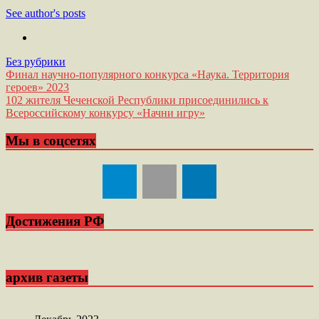
See author's posts
Без рубрики
Навигация
Финал научно-популярного конкурса «Наука. Территория
героев» 2023
по
102 жителя Чеченской Республики присоединились к
записям
Всероссийскому конкурсу «Начни игру»
Мы в соцсетях
Достижения РФ
архив газеты