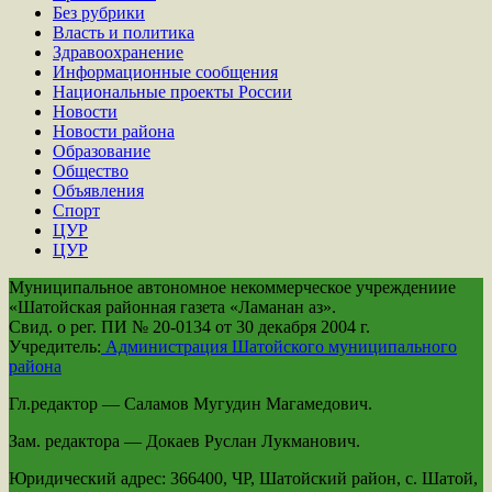
Без рубрики
Власть и политика
Здравоохранение
Информационные сообщения
Национальные проекты России
Новости
Новости района
Образование
Общество
Объявления
Спорт
ЦУР
ЦУР
Муниципальное автономное некоммерческое учреждениие
«Шатойская районная газета «Ламанан аз».
Свид. о рег. ПИ № 20-0134 от 30 декабря 2004 г.
Учредитель:
Администрация Шатойского муниципального
района
Гл.редактор — Саламов Мугудин Магамедович.
Зам. редактора — Докаев Руслан Лукманович.
Юридический адрес: 366400, ЧР, Шатойский район, с. Шатой,