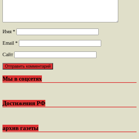
Имя
*
Email
*
Сайт
Мы в соцсетях
Достижения РФ
архив газеты