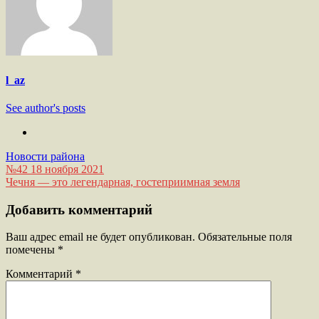
l_az
See author's posts
Новости района
Навигация
№42 18 ноября 2021
Чечня — это легендарная, гостеприимная земля
по
записям
Добавить комментарий
Ваш адрес email не будет опубликован.
Обязательные поля
помечены
*
Комментарий
*