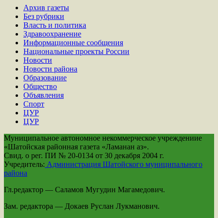
Архив газеты
Без рубрики
Власть и политика
Здравоохранение
Информационные сообщения
Национальные проекты России
Новости
Новости района
Образование
Общество
Объявления
Спорт
ЦУР
ЦУР
Муниципальное автономное некоммерческое учреждениие
«Шатойская районная газета «Ламанан аз».
Свид. о рег. ПИ № 20-0134 от 30 декабря 2004 г.
Учредитель:
Администрация Шатойского муниципального
района
Гл.редактор — Саламов Мугудин Магамедович.
Зам. редактора — Докаев Руслан Лукманович.