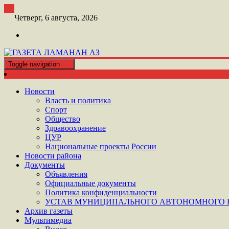
Перейти
к
Четверг, 6 августа, 2026
контенту
Toggle navigation
ШАТОЙСКАЯ ГАЗЕТА ЛАМАНАН АЗ
ГАЗЕТА ЛАМАНАН АЗ
Новости
Власть и политика
Спорт
Общество
Здравоохранение
ЦУР
Национальные проекты России
Новости района
Документы
Объявления
Официальные документы
Политика конфиденциальности
УСТАВ МУНИЦИПАЛЬНОГО АВТОНОМНОГО Н
Архив газеты
Мультимедиа