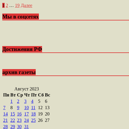
Пагинация
1
2
…
19
Далее
записей
Мы в соцсетях
Достижения РФ
архив газеты
Август 2023
Пн
Вт
Ср
Чт
Пт
Сб
Вс
1
2
3
4
5
6
7
8
9
10
11
12
13
14
15
16
17
18
19
20
21
22
23
24
25
26
27
28
29
30
31