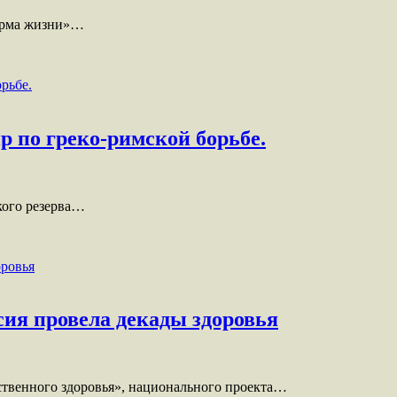
норма жизни»…
р по греко-римской борьбе.
кого резерва…
ия провела декады здоровья
ственного здоровья», национального проекта…