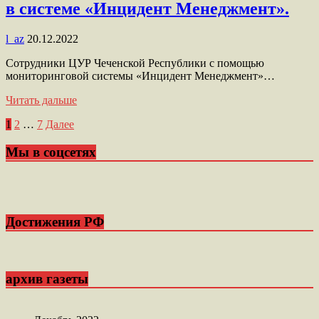
в системе «Инцидент Менеджмент».
l_az
20.12.2022
Сотрудники ЦУР Чеченской Республики с помощью
мониторинговой системы «Инцидент Менеджмент»…
Читать дальше
Пагинация
1
2
…
7
Далее
записей
Мы в соцсетях
Достижения РФ
архив газеты