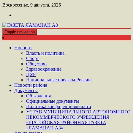
Перейти
Воскресенье, 9 августа, 2026
к
контенту
Toggle navigation
ШАТОЙСКАЯ ГАЗЕТА ЛАМАНАН АЗ
ГАЗЕТА ЛАМАНАН АЗ
Новости
Власть и политика
Спорт
Общество
Здравоохранение
ЦУР
Национальные проекты России
Новости района
Документы
Объявления
Официальные документы
Политика конфиденциальности
УСТАВ МУНИЦИПАЛЬНОГО АВТОНОМНОГО
НЕКОММЕРЧЕСКОГО УЧРЕЖДЕНИЯ
«ШАТОЙСКАЯ РАЙОННАЯ ГАЗЕТА
«ЛАМАНАН АЗ»