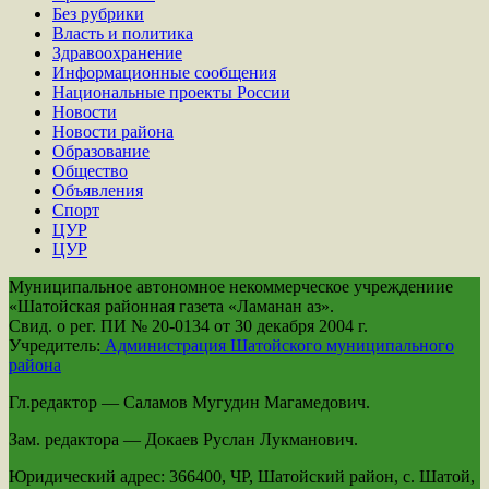
Без рубрики
Власть и политика
Здравоохранение
Информационные сообщения
Национальные проекты России
Новости
Новости района
Образование
Общество
Объявления
Спорт
ЦУР
ЦУР
Муниципальное автономное некоммерческое учреждениие
«Шатойская районная газета «Ламанан аз».
Свид. о рег. ПИ № 20-0134 от 30 декабря 2004 г.
Учредитель:
Администрация Шатойского муниципального
района
Гл.редактор — Саламов Мугудин Магамедович.
Зам. редактора — Докаев Руслан Лукманович.
Юридический адрес: 366400, ЧР, Шатойский район, с. Шатой,