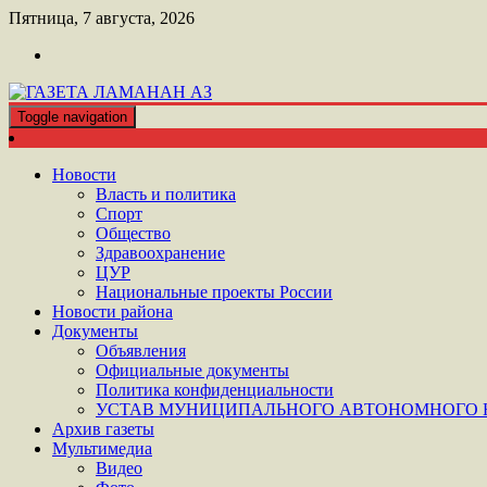
Перейти
Пятница, 7 августа, 2026
к
контенту
Toggle navigation
ШАТОЙСКАЯ ГАЗЕТА ЛАМАНАН АЗ
ГАЗЕТА ЛАМАНАН АЗ
Новости
Власть и политика
Спорт
Общество
Здравоохранение
ЦУР
Национальные проекты России
Новости района
Документы
Объявления
Официальные документы
Политика конфиденциальности
УСТАВ МУНИЦИПАЛЬНОГО АВТОНОМНОГО Н
Архив газеты
Мультимедиа
Видео