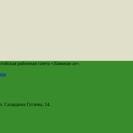
йская районная газета «Ламанан аз».
она
. Салаудина Гугаева, 14.