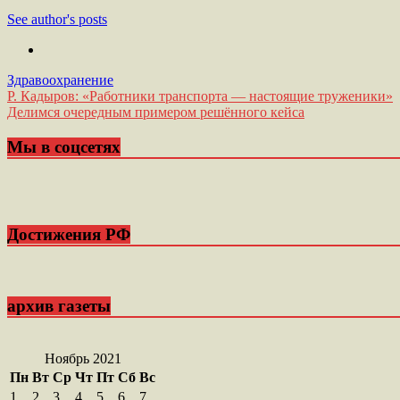
See author's posts
Здравоохранение
Навигация
Р. Кадыров: «Работники транспорта — настоящие труженики»
Делимся очередным примером решённого кейса
по
записям
Мы в соцсетях
Достижения РФ
архив газеты
Ноябрь 2021
Пн
Вт
Ср
Чт
Пт
Сб
Вс
1
2
3
4
5
6
7