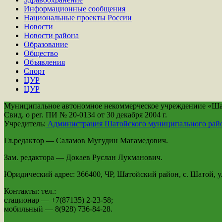
Информационные сообщения
Национальные проекты России
Новости
Новости района
Образование
Общество
Объявления
Спорт
ЦУР
ЦУР
Муниципальное автономное некоммерческое учреждениие «Шато
Свид. о рег. ПИ № 20-0134 от 30 декабря 2004 г.
Учредитель:
Администрация Шатойского муниципального рай
Гл.редактор — Саламов Мугудин Магамедович.
Зам. редактора — Докаев Руслан Лукманович.
Юридический адрес: 366400, ЧР, Шатойский район, с. Шатой, ул
Контакты: тел.:
стационар — +7(87135) 2-23-58;
мобильный — 8(928) 736-84-28.