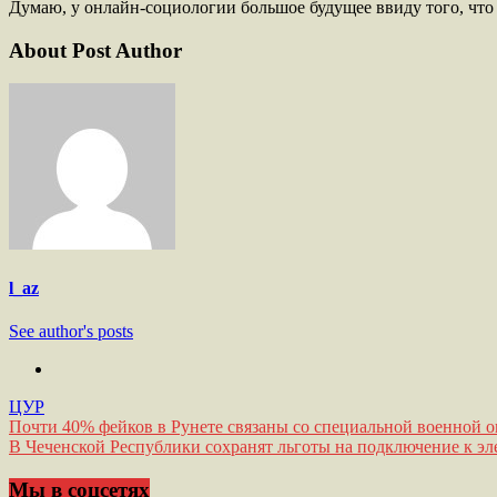
Думаю, у онлайн-социологии большое будущее ввиду того, что 
About Post Author
l_az
See author's posts
ЦУР
Навигация
Почти 40% фейков в Рунете связаны со специальной военной 
В Чеченской Республики сохранят льготы на подключение к эл
по
записям
Мы в соцсетях