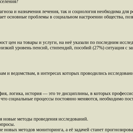
аселения?
агноза и назначения лечения, так и социология необходима для
жает основные проблемы в социальном настроении общества, поз
ост цен на товары и услуги, на неё указали по последним иссле
низкий уровень пенсий, стипендий, пособий (27%) ситуация с з
м и ведомствам, в интересах которых проводились исследовани
фия, логика, история — это те дисциплины, в которых професси
 что социальные процессы постоянно меняются, необходимо пост
ся новые методы проведения исследований.
опросы.
 новых методов мониторинга, а её задачей станет прогнозиров