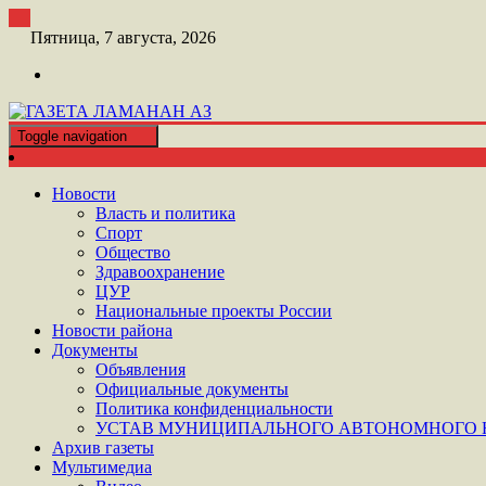
Перейти
к
Пятница, 7 августа, 2026
контенту
Toggle navigation
ШАТОЙСКАЯ ГАЗЕТА ЛАМАНАН АЗ
ГАЗЕТА ЛАМАНАН АЗ
Новости
Власть и политика
Спорт
Общество
Здравоохранение
ЦУР
Национальные проекты России
Новости района
Документы
Объявления
Официальные документы
Политика конфиденциальности
УСТАВ МУНИЦИПАЛЬНОГО АВТОНОМНОГО Н
Архив газеты
Мультимедиа