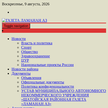
Перейти
Воскресенье, 9 августа, 2026
к
контенту
Toggle navigation
ШАТОЙСКАЯ ГАЗЕТА ЛАМАНАН АЗ
ГАЗЕТА ЛАМАНАН АЗ
Новости
Власть и политика
Спорт
Общество
Здравоохранение
ЦУР
Национальные проекты России
Новости района
Документы
Объявления
Официальные документы
Политика конфиденциальности
УСТАВ МУНИЦИПАЛЬНОГО АВТОНОМНОГО
НЕКОММЕРЧЕСКОГО УЧРЕЖДЕНИЯ
«ШАТОЙСКАЯ РАЙОННАЯ ГАЗЕТА
«ЛАМАНАН АЗ»