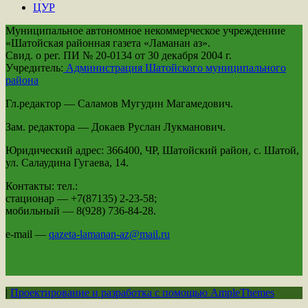
ЦУР
Муниципальное автономное некоммерческое учреждениие
«Шатойская районная газета «Ламанан аз».
Свид. о рег. ПИ № 20-0134 от 30 декабря 2004 г.
Учредитель:
Администрация Шатойского муниципального
района
Гл.редактор — Саламов Мугудин Магамедович.
Зам. редактора — Докаев Руслан Лукманович.
Юридический адрес: 366400, ЧР, Шатойский район, с. Шатой,
ул. Салаудина Гугаева, 14.
Контакты: тел.:
стационар — +7(87135) 2-23-58;
мобильный — 8(928) 736-84-28.
e-mail —
qazeta-lamanan-az@mail.ru
|
Проектирование и разработка с помощью AmpleThemes