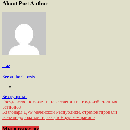
About Post Author
l_az
See author's posts
Без рубрики
Навигация
Государство поможет в переселении из трудоизбыточных
регионов
по
Благодаря ЦУР Чеченской Республики, отремонтировали
записям
железнодорожный переезд в Наурском районе
Мы в соцсетях