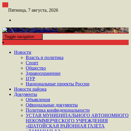
Перейти
к
Пятница, 7 августа, 2026
контенту
Toggle navigation
ШАТОЙСКАЯ ГАЗЕТА ЛАМАНАН АЗ
ГАЗЕТА ЛАМАНАН АЗ
Новости
Власть и политика
Спорт
Общество
Здравоохранение
ЦУР
Национальные проекты России
Новости района
Документы
Объявления
Официальные документы
Политика конфиденциальности
УСТАВ МУНИЦИПАЛЬНОГО АВТОНОМНОГО
НЕКОММЕРЧЕСКОГО УЧРЕЖДЕНИЯ
«ШАТОЙСКАЯ РАЙОННАЯ ГАЗЕТА