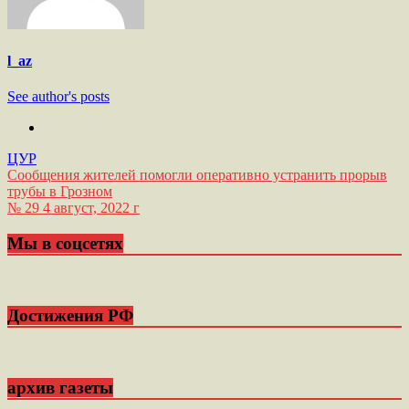
l_az
See author's posts
ЦУР
Навигация
Сообщения жителей помогли оперативно устранить прорыв
трубы в Грозном
по
№ 29 4 август, ‎2022 ‎г
записям
Мы в соцсетях
Достижения РФ
архив газеты