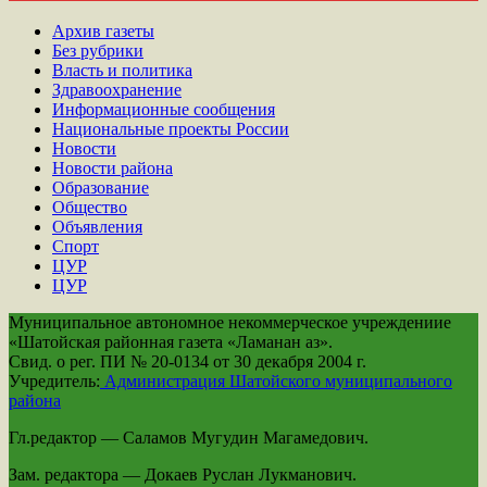
Архив газеты
Без рубрики
Власть и политика
Здравоохранение
Информационные сообщения
Национальные проекты России
Новости
Новости района
Образование
Общество
Объявления
Спорт
ЦУР
ЦУР
Муниципальное автономное некоммерческое учреждениие
«Шатойская районная газета «Ламанан аз».
Свид. о рег. ПИ № 20-0134 от 30 декабря 2004 г.
Учредитель:
Администрация Шатойского муниципального
района
Гл.редактор — Саламов Мугудин Магамедович.
Зам. редактора — Докаев Руслан Лукманович.