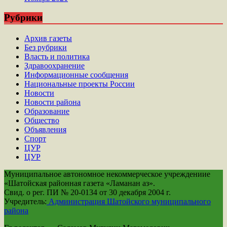
Рубрики
Архив газеты
Без рубрики
Власть и политика
Здравоохранение
Информационные сообщения
Национальные проекты России
Новости
Новости района
Образование
Общество
Объявления
Спорт
ЦУР
ЦУР
Муниципальное автономное некоммерческое учреждениие
«Шатойская районная газета «Ламанан аз».
Свид. о рег. ПИ № 20-0134 от 30 декабря 2004 г.
Учредитель:
Администрация Шатойского муниципального
района