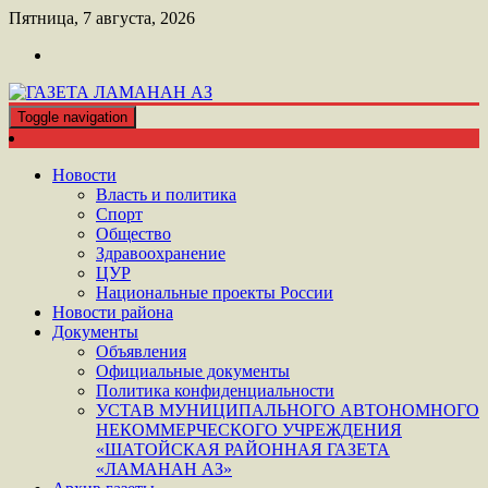
Перейти
Пятница, 7 августа, 2026
к
контенту
Toggle navigation
ШАТОЙСКАЯ ГАЗЕТА ЛАМАНАН АЗ
ГАЗЕТА ЛАМАНАН АЗ
Новости
Власть и политика
Спорт
Общество
Здравоохранение
ЦУР
Национальные проекты России
Новости района
Документы
Объявления
Официальные документы
Политика конфиденциальности
УСТАВ МУНИЦИПАЛЬНОГО АВТОНОМНОГО
НЕКОММЕРЧЕСКОГО УЧРЕЖДЕНИЯ
«ШАТОЙСКАЯ РАЙОННАЯ ГАЗЕТА
«ЛАМАНАН АЗ»