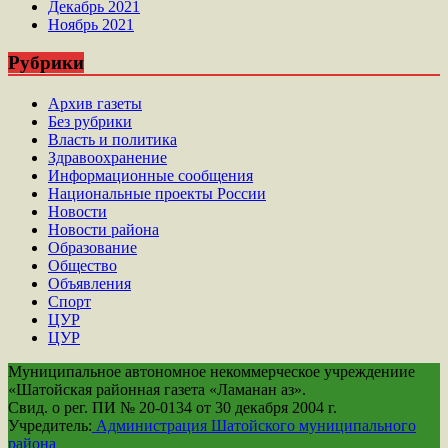
Декабрь 2021
Ноябрь 2021
Рубрики
Архив газеты
Без рубрики
Власть и политика
Здравоохранение
Информационные сообщения
Национальные проекты России
Новости
Новости района
Образование
Общество
Объявления
Спорт
ЦУР
ЦУР
Муниципальное автономное некоммерческое учреждениие
«Шатойская районная газета «Ламанан аз».
Свид. о рег. ПИ № 20-0134 от 30 декабря 2004 г.
Учредитель:
Администрация Шатойского муниципального
района