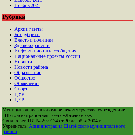
Ноябрь 2021
Рубрики
Архив газеты
Без рубрики
Власть и политика
Здравоохранение
Информационные сообщения
Национальные проекты России
Новости
Новости района
Образование
Общество
Объявления
Спорт
ЦУР
ЦУР
Муниципальное автономное некоммерческое учреждениие
«Шатойская районная газета «Ламанан аз».
Свид. о рег. ПИ № 20-0134 от 30 декабря 2004 г.
Учредитель:
Администрация Шатойского муниципального
района