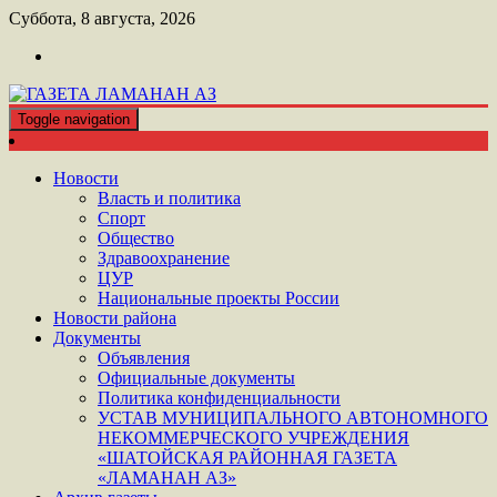
Перейти
Суббота, 8 августа, 2026
к
контенту
Toggle navigation
ШАТОЙСКАЯ ГАЗЕТА ЛАМАНАН АЗ
ГАЗЕТА ЛАМАНАН АЗ
Новости
Власть и политика
Спорт
Общество
Здравоохранение
ЦУР
Национальные проекты России
Новости района
Документы
Объявления
Официальные документы
Политика конфиденциальности
УСТАВ МУНИЦИПАЛЬНОГО АВТОНОМНОГО
НЕКОММЕРЧЕСКОГО УЧРЕЖДЕНИЯ
«ШАТОЙСКАЯ РАЙОННАЯ ГАЗЕТА
«ЛАМАНАН АЗ»