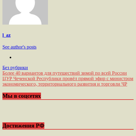
l_az
See author's posts
Без рубрики
Навигация
Более 40 вариантов для путешествий зимой по всей России
ЦУР Чеченской Республики провёл прямой эфир с министром
по
экономического, территориального развития и торговли ЧР
записям
Мы в соцсетях
Достижения РФ