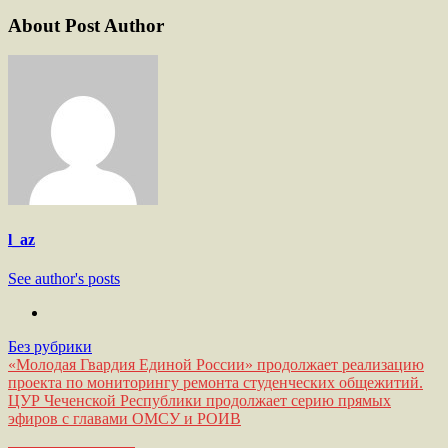
About Post Author
l_az
See author's posts
Без рубрики
Навигация
«Молодая Гвардия Единой России» продолжает реализацию
проекта по мониторингу ремонта студенческих общежитий.
по
ЦУР Чеченской Республики продолжает серию прямых
записям
эфиров с главами ОМСУ и РОИВ