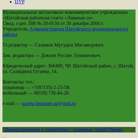
ЦУР
Муниципальное автономное некоммерческое учреждениие
«Шатойская районная газета «Ламанан аз».
Свид. о рег. ПИ № 20-0134 от 30 декабря 2004 г.
Учредитель:
Администрация Шатойского муниципального
района
Гл.редактор — Саламов Мугудин Магамедович.
Зам. редактора — Докаев Руслан Лукманович.
Юридический адрес: 366400, ЧР, Шатойский район, с. Шатой,
ул. Салаудина Гугаева, 14.
Контакты: тел.:
стационар — +7(87135) 2-23-58;
мобильный — 8(928) 736-84-28.
e-mail —
qazeta-lamanan-az@mail.ru
|
Проектирование и разработка с помощью AmpleThemes