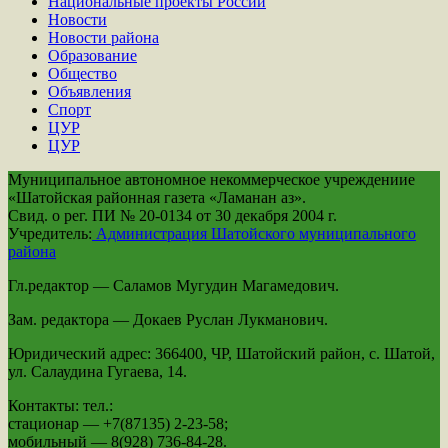
Национальные проекты России
Новости
Новости района
Образование
Общество
Объявления
Спорт
ЦУР
ЦУР
Муниципальное автономное некоммерческое учреждениие
«Шатойская районная газета «Ламанан аз».
Свид. о рег. ПИ № 20-0134 от 30 декабря 2004 г.
Учредитель:
Администрация Шатойского муниципального
района
Гл.редактор — Саламов Мугудин Магамедович.
Зам. редактора — Докаев Руслан Лукманович.
Юридический адрес: 366400, ЧР, Шатойский район, с. Шатой,
ул. Салаудина Гугаева, 14.
Контакты: тел.:
стационар — +7(87135) 2-23-58;
мобильный — 8(928) 736-84-28.