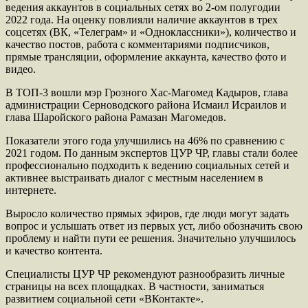
ведения аккаунтов в социальных сетях во 2-ом полугодии
2022 года. На оценку повлияли наличие аккаунтов в трех
соцсетях (ВК, «Телеграм» и «Одноклассники»), количество и
качество постов, работа с комментариями подписчиков,
прямые трансляции, оформление аккаунта, качество фото и
видео.
В ТОП-3 вошли мэр Грозного Хас-Магомед Кадыров, глава
администрации Серноводского района Исмаил Исраилов и
глава Шаройского района Рамазан Магомедов.
Показатели этого года улучшились на 46% по сравнению с
2021 годом. По данным экспертов ЦУР ЧР, главы стали более
профессионально подходить к ведению социальных сетей и
активнее выстраивать диалог с местным населением в
интернете.
Выросло количество прямых эфиров, где люди могут задать
вопрос и услышать ответ из первых уст, либо обозначить свою
проблему и найти пути ее решения. Значительно улучшилось
и качество контента.
Специалисты ЦУР ЧР рекомендуют разнообразить личные
страницы на всех площадках. В частности, заниматься
развитием социальной сети «ВКонтакте».