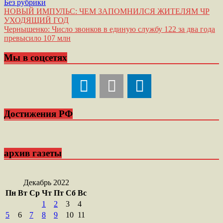
Без рубрики
Навигация
НОВЫЙ ИМПУЛЬС: ЧЕМ ЗАПОМНИЛСЯ ЖИТЕЛЯМ ЧР
УХОДЯЩИЙ ГОД
по
Чернышенко: Число звонков в единую службу 122 за два года
записям
превысило 107 млн
Мы в соцсетях
Достижения РФ
архив газеты
Декабрь 2022
Пн
Вт
Ср
Чт
Пт
Сб
Вс
1
2
3
4
5
6
7
8
9
10
11