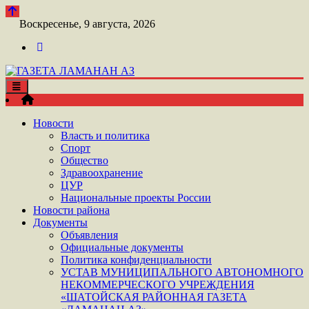
Перейти
к
Воскресенье, 9 августа, 2026
контенту
Toggle
ШАТОЙСКАЯ ГАЗЕТА ЛАМАНАН АЗ
navigation
ГАЗЕТА ЛАМАНАН АЗ
Новости
Власть и политика
Спорт
Общество
Здравоохранение
ЦУР
Национальные проекты России
Новости района
Документы
Объявления
Официальные документы
Политика конфиденциальности
УСТАВ МУНИЦИПАЛЬНОГО АВТОНОМНОГО
НЕКОММЕРЧЕСКОГО УЧРЕЖДЕНИЯ
«ШАТОЙСКАЯ РАЙОННАЯ ГАЗЕТА