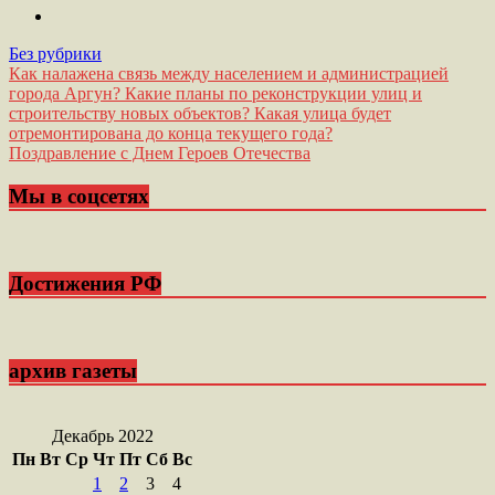
Без рубрики
Навигация
Как налажена связь между населением и администрацией
города Аргун? Какие планы по реконструкции улиц и
по
строительству новых объектов? Какая улица будет
записям
отремонтирована до конца текущего года?
Поздравление с Днем Героев Отечества
Мы в соцсетях
Достижения РФ
архив газеты
Декабрь 2022
Пн
Вт
Ср
Чт
Пт
Сб
Вс
1
2
3
4