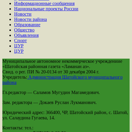
Информационные сообщения
Национальные проекты России
Новости
Новости района
Образование
Общество
Объявления
Спорт
ЦУР
ЦУР
Муниципальное автономное некоммерческое учреждениие
«Шатойская районная газета «Ламанан аз».
Свид. о рег. ПИ № 20-0134 от 30 декабря 2004 г.
Учредитель:
Администрация Шатойского муниципального
района
Гл.редактор — Саламов Мугудин Магамедович.
Зам. редактора — Докаев Руслан Лукманович.
Юридический адрес: 366400, ЧР, Шатойский район, с. Шатой,
ул. Салаудина Гугаева, 14.
Контакты: тел.: