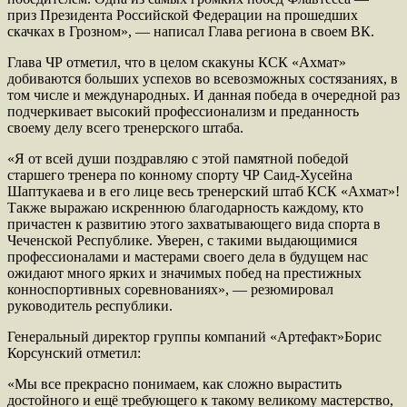
приз Президента Российской Федерации на прошедших
скачках в Грозном», — написал Глава региона в своем ВК.
Глава ЧР отметил, что в целом скакуны КСК «Ахмат»
добиваются больших успехов во всевозможных состязаниях, в
том числе и международных. И данная победа в очередной раз
подчеркивает высокий профессионализм и преданность
своему делу всего тренерского штаба.
«Я от всей души поздравляю с этой памятной победой
старшего тренера по конному спорту ЧР Саид-Хусейна
Шаптукаева и в его лице весь тренерский штаб КСК «Ахмат»!
Также выражаю искреннюю благодарность каждому, кто
причастен к развитию этого захватывающего вида спорта в
Чеченской Республике. Уверен, с такими выдающимися
профессионалами и мастерами своего дела в будущем нас
ожидают много ярких и значимых побед на престижных
конноспортивных соревнованиях», — резюмировал
руководитель республики.
Генеральный директор группы компаний «Артефакт»Борис
Корсунский отметил:
«Мы все прекрасно понимаем, как сложно вырастить
достойного и ещё требующего к такому великому мастерство,