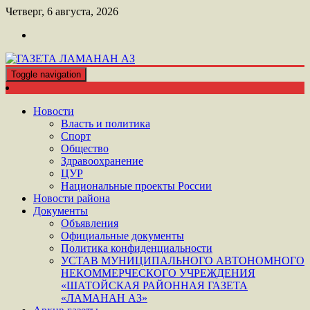
Перейти
Четверг, 6 августа, 2026
к
контенту
Toggle navigation
ШАТОЙСКАЯ ГАЗЕТА ЛАМАНАН АЗ
ГАЗЕТА ЛАМАНАН АЗ
Новости
Власть и политика
Спорт
Общество
Здравоохранение
ЦУР
Национальные проекты России
Новости района
Документы
Объявления
Официальные документы
Политика конфиденциальности
УСТАВ МУНИЦИПАЛЬНОГО АВТОНОМНОГО
НЕКОММЕРЧЕСКОГО УЧРЕЖДЕНИЯ
«ШАТОЙСКАЯ РАЙОННАЯ ГАЗЕТА
«ЛАМАНАН АЗ»