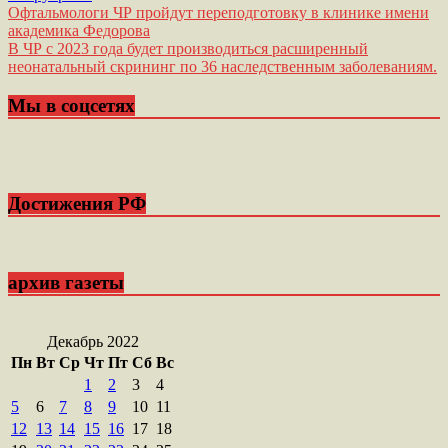
Навигация
Офтальмологи ЧР пройдут переподготовку в клинике имени
академика Федорова
по
В ЧР с 2023 года будет производиться расширенный
записям
неонатальный скрининг по 36 наследственным заболеваниям.
Мы в соцсетях
Достижения РФ
архив газеты
Декабрь 2022
Пн
Вт
Ср
Чт
Пт
Сб
Вс
1
2
3
4
5
6
7
8
9
10
11
12
13
14
15
16
17
18