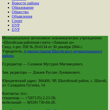
Новости района
Образование
Общество
Объявления
Спорт
ЦУР
ЦУР
Муниципальное автономное некоммерческое учреждениие
«Шатойская районная газета «Ламанан аз».
Свид. о рег. ПИ № 20-0134 от 30 декабря 2004 г.
Учредитель:
Администрация Шатойского муниципального
района
Гл.редактор — Саламов Мугудин Магамедович.
Зам. редактора — Докаев Руслан Лукманович.
Юридический адрес: 366400, ЧР, Шатойский район, с. Шатой,
ул. Салаудина Гугаева, 14.
Контакты: тел.:
стационар — +7(87135) 2-23-58;
мобильный — 8(928) 736-84-28.