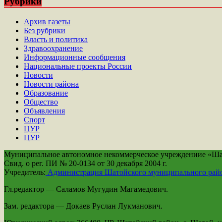
Рубрики
Архив газеты
Без рубрики
Власть и политика
Здравоохранение
Информационные сообщения
Национальные проекты России
Новости
Новости района
Образование
Общество
Объявления
Спорт
ЦУР
ЦУР
Муниципальное автономное некоммерческое учреждениие «Шато
Свид. о рег. ПИ № 20-0134 от 30 декабря 2004 г.
Учредитель:
Администрация Шатойского муниципального рай
Гл.редактор — Саламов Мугудин Магамедович.
Зам. редактора — Докаев Руслан Лукманович.