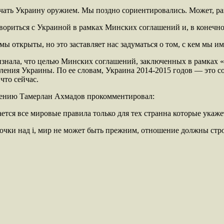
ачать Украину оружием. Мы поздно сориентировались. Может, р
вориться с Украиной в рамках Минских соглашений и, в конечном
мы открыты, но это заставляет нас задуматься о том, с кем мы и
изнала, что целью Минских соглашений, заключенных в рамках 
иления Украины. По ее словам, Украина 2014-2015 годов — это 
что сейчас.
ежению Тамерлан Ахмадов прокомментировал:
ется все мировые правила только для тех странна которые укаже
 точки над i, мир не может быть прежним, отношение должны ст