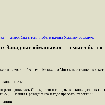
х Запад нас обманывал — смысл был в т
с-канцлера ФРГ Ангелы Меркель о Минских соглашениях, котор
неожиданностью.
о разочаровывает. Я, откровенно говоря, не ожидал услышать эт
енне», — заявил Президент РФ в ходе пресс-конференции.
перацию.