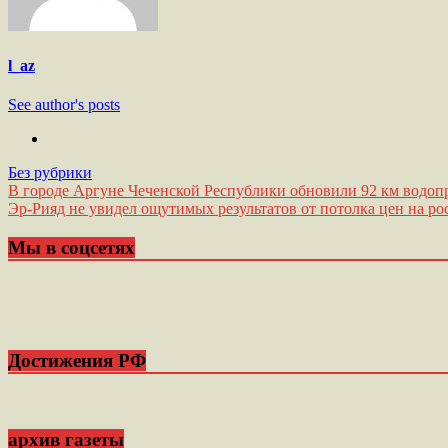
l_az
See author's posts
Без рубрики
Навигация
В городе Аргуне Чеченской Республики обновили 92 км водоп
Эр-Рияд не увидел ощутимых результатов от потолка цен на ро
по
записям
Мы в соцсетях
Достижения РФ
архив газеты