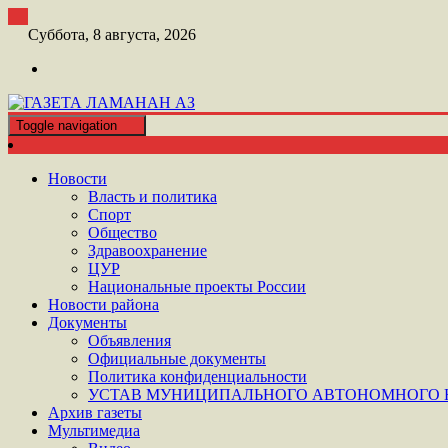
Перейти
к
Суббота, 8 августа, 2026
контенту
Toggle navigation
ШАТОЙСКАЯ ГАЗЕТА ЛАМАНАН АЗ
ГАЗЕТА ЛАМАНАН АЗ
Новости
Власть и политика
Спорт
Общество
Здравоохранение
ЦУР
Национальные проекты России
Новости района
Документы
Объявления
Официальные документы
Политика конфиденциальности
УСТАВ МУНИЦИПАЛЬНОГО АВТОНОМНОГО Н
Архив газеты
Мультимедиа