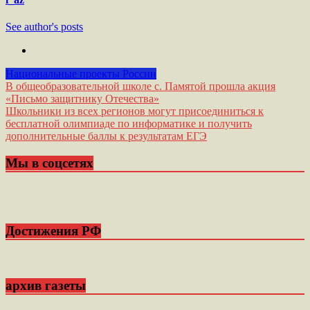
See author's posts
Национальные проекты России
Навигация
В общеобразовательной школе с. Памятой прошла акция
«Письмо защитнику Отечества»
по
Школьники из всех регионов могут присоединиться к
записям
бесплатной олимпиаде по информатике и получить
дополнительные баллы к результатам ЕГЭ
Мы в соцсетях
Достижения РФ
архив газеты