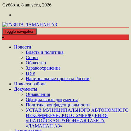
Перейти
Суббота, 8 августа, 2026
к
контенту
Toggle navigation
ШАТОЙСКАЯ ГАЗЕТА ЛАМАНАН АЗ
ГАЗЕТА ЛАМАНАН АЗ
Новости
Власть и политика
Спорт
Общество
Здравоохранение
ЦУР
Национальные проекты России
Новости района
Документы
Объявления
Официальные документы
Политика конфиденциальности
УСТАВ МУНИЦИПАЛЬНОГО АВТОНОМНОГО
НЕКОММЕРЧЕСКОГО УЧРЕЖДЕНИЯ
«ШАТОЙСКАЯ РАЙОННАЯ ГАЗЕТА
«ЛАМАНАН АЗ»