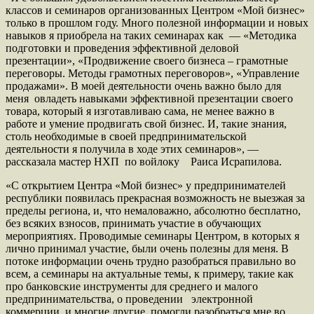
классов и семинаров организованных Центром «Мой бизнес»
только в прошлом году. Много полезной информации и новых
навыков я приобрела на таких семинарах как — «Методика
подготовки и проведения эффективной деловой
презентации», «Продвижение своего бизнеса – грамотные
переговоры. Методы грамотных переговоров», «Управление
продажами». В моей деятельности очень важно было для
меня овладеть навыками эффективной презентации своего
товара, который я изготавливаю сама, не менее важно в
работе и умение продвигать свой бизнес. И, такие знания,
столь необходимые в своей предпринимательской
деятельности я получила в ходе этих семинаров», —
рассказала мастер НХП по войлоку Раиса Исрапилова.
«С открытием Центра «Мой бизнес» у предпринимателей
республики появилась прекрасная возможность не выезжая за
пределы региона, и, что немаловажно, абсолютно бесплатно,
без всяких взносов, принимать участие в обучающих
мероприятиях. Проводимые семинары Центром, в которых я
лично принимал участие, были очень полезны для меня. В
потоке информации очень трудно разобраться правильно во
всем, а семинары на актуальные темы, к примеру, такие как
про банковские инструменты для среднего и малого
предпринимательства, о проведении электронной
коммерции и многие другие, помогли разобраться мне во