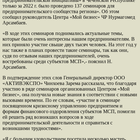
предпринимательской инициативы» в Чеченской Республике
только за 2022 г. было проведено 137 семинаров для
предпринимательского сообщества региона». Об этом
сообщил руководитель Центра «Мой бизнес» ЧР Нурмагомед
Арсамбаев.
«В ходе этих семинаров поднимались актуальные темы,
которые были очень интересны нашим предпринимателям. В
них приняло участие свыше двух тысяч человек. На этот год у
нас также в планах провести такие семинары, так как они,
судя по отзывам наших предпринимателей, очень
востребованы среди субъектов МСП»,- пояснил Н.
Арсамбаев.
В подтверждение этих слов Генеральный директор ООО
«АКТИВЭКСПО» Чинхоева Зарема рассказала, что благодаря
участию в ряде семинаров организованных Центром «Мой
бизнес», она получила новые знания в соответствии с новыми
вызовами времени. По ее словам, «участие в семинаре
посвященном кризисному управлению предприятием и
формам финансового оздоровления субъектов МСП, помогли
ей решить ряд возникших вопросов в ходе
предпринимательской деятельности и справиться с
возникшими трудностями».
«Я с большим удовольствием посетила несколько мастер-