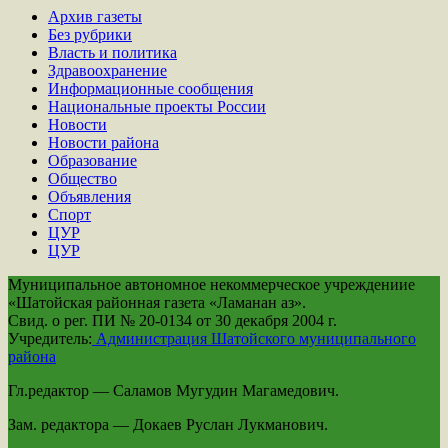
Архив газеты
Без рубрики
Власть и политика
Здравоохранение
Информационные сообщения
Национальные проекты России
Новости
Новости района
Образование
Общество
Объявления
Спорт
ЦУР
ЦУР
Муниципальное автономное некоммерческое учреждениие
«Шатойская районная газета «Ламанан аз».
Свид. о рег. ПИ № 20-0134 от 30 декабря 2004 г.
Учредитель:
Администрация Шатойского муниципального
района
Гл.редактор — Саламов Мугудин Магамедович.
Зам. редактора — Докаев Руслан Лукманович.