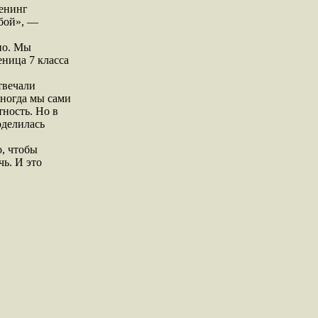
ренинг
обой», —
но. Мы
еница 7 класса
твечали
иногда мы сами
тность. Но в
оделилась
, чтобы
чь. И это