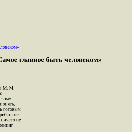
амое главное быть человеком»
и М. М.
о-
веком»
понять,
ть готовым
ребята не
 ничего не
ренинг