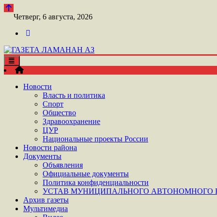
Перейти
к
Четверг, 6 августа, 2026
контенту
Toggle
ШАТОЙСКАЯ ГАЗЕТА ЛАМАНАН АЗ
navigation
ГАЗЕТА ЛАМАНАН АЗ
Новости
Власть и политика
Спорт
Общество
Здравоохранение
ЦУР
Национальные проекты России
Новости района
Документы
Объявления
Официальные документы
Политика конфиденциальности
УСТАВ МУНИЦИПАЛЬНОГО АВТОНОМНОГО Н
Архив газеты
Мультимедиа