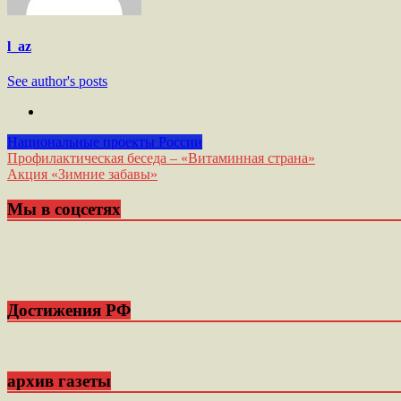
l_az
See author's posts
Национальные проекты России
Навигация
Профилактическая беседа – «Витаминная страна»
Акция «Зимние забавы»
по
записям
Мы в соцсетях
Достижения РФ
архив газеты