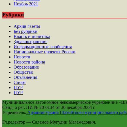
Ноябрь 2021
Рубрики
Архив газеты
Без рубрики
Власть и политика
Здравоохранение
Информационные сообщения
Национальные проекты России
Новости
Новости района
Образование
Общество
Объявления
Спорт
ЦУР
ЦУР
Муниципальное автономное некоммерческое учреждениие «Шато
Свид. о рег. ПИ № 20-0134 от 30 декабря 2004 г.
Учредитель:
Администрация Шатойского муниципального рай
Гл.редактор — Саламов Мугудин Магамедович.