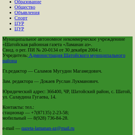
Образование
Общество
Объявления
Спорт
ЦУР
ЦУР
Муниципальное автономное некоммерческое учреждениие
«Шатойская районная газета «Ламанан аз».
Свид. о рег. ПИ № 20-0134 от 30 декабря 2004 г.
Учредитель:
Администрация Шатойского муниципального
района
Гл.редактор — Саламов Мугудин Магамедович.
Зам. редактора — Докаев Руслан Лукманович.
Юридический адрес: 366400, ЧР, Шатойский район, с. Шатой,
ул. Салаудина Гугаева, 14.
Контакты: тел.:
стационар — +7(87135) 2-23-58;
мобильный — 8(928) 736-84-28.
e-mail —
qazeta-lamanan-az@mail.ru