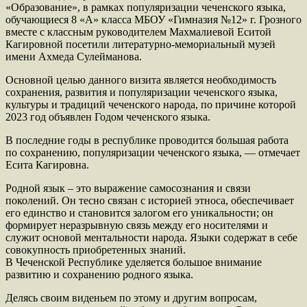
«Образование», в рамках популяризации чеченского языка,
обучающиеся 8 «А» класса МБОУ «Гимназия №12» г. Грозного
вместе с классным руководителем Махмалиевой Еситой
Кагировной посетили литературно-мемориальный музей
имени Ахмеда Сулейманова.
Основной целью данного визита является необходимость
сохранения, развития и популяризации чеченского языка,
культуры и традиций чеченского народа, по причине которой
2023 год объявлен Годом чеченского языка.
В последние годы в республике проводится большая работа
по сохранению, популяризации чеченского языка, — отмечает
Есита Кагировна.
Родной язык – это выражение самосознания и связи
поколений. Он тесно связан с историей этноса, обеспечивает
его единство и становится залогом его уникальности; он
формирует неразрывную связь между его носителями и
служит основой ментальности народа. Языки содержат в себе
совокупность приобретенных знаний.
В Чеченской Республике уделяется большое внимание
развитию и сохранению родного языка.
Делясь своим виденьем по этому и другим вопросам,