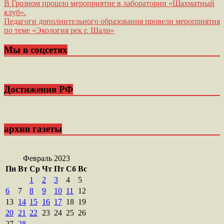
Навигация
В Грозном прошло мероприятие в лаборатории «Шахматный
клуб».
по
Педагоги дополнительного образования провели мероприятия
записям
по теме «Экология рек г. Шали»
Мы в соцсетях
Достижения РФ
архив газеты
Февраль 2023
Пн
Вт
Ср
Чт
Пт
Сб
Вс
1
2
3
4
5
6
7
8
9
10
11
12
13
14
15
16
17
18
19
20
21
22
23
24
25
26
27
28