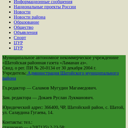
Информационные сообщения
Национальные проекты России
Новости
Новости района
Образование
Общество
Объявления
Спорт
ЦУР
ЦУР
Муниципальное автономное некоммерческое учреждениие
«Шатойская районная газета «Ламанан аз».
Свид. о рег. ПИ № 20-0134 от 30 декабря 2004 г.
Учредитель:
Администрация Шатойского муниципального
района
Гл.редактор — Саламов Мугудин Магамедович.
Зам. редактора — Докаев Руслан Лукманович.
Юридический адрес: 366400, ЧР, Шатойский район, с. Шатой,
ул. Салаудина Гугаева, 14.
Контакты: тел.:
стационар — +7(87135) 2-23-58;