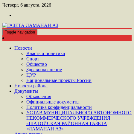
Перейти
Четверг, 6 августа, 2026
к
контенту
Toggle navigation
ШАТОЙСКАЯ ГАЗЕТА ЛАМАНАН АЗ
ГАЗЕТА ЛАМАНАН АЗ
Новости
Власть и политика
Спорт
Общество
Здравоохранение
ЦУР
Национальные проекты России
Новости района
Документы
Объявления
Официальные документы
Политика конфиденциальности
УСТАВ МУНИЦИПАЛЬНОГО АВТОНОМНОГО
НЕКОММЕРЧЕСКОГО УЧРЕЖДЕНИЯ
«ШАТОЙСКАЯ РАЙОННАЯ ГАЗЕТА
«ЛАМАНАН АЗ»