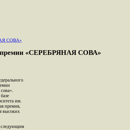
лем премии «СЕРЕБРЯНАЯ СОВА»
едерального
ремии
сова».
 базе
ситета им.
ая премия,
я высоких
о следующим