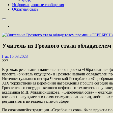
Фото
Информационные сообщения
Обратная связь
Учитель из Грозного стала обладате
l_az
16.03.2023
227
В рамках реализации национального проекта «Образование» ф
проекта «Учитель будущего» в Грозном назвали обладателей п
Интеллектуального центра Чеченской Республики «Серебряная 
XIХ торжественная церемония награждения прошла сегодня на
Грозненского государственного нефтяного технического универ
академика М.Д. Миллионщикова. «Серебряная сова» – ежегодн
которая присуждается в целях стимулирования лиц, добившихс
результатов в интеллектуальной сфере.
По сложившейся традиции «Серебряная сова» была вручена п