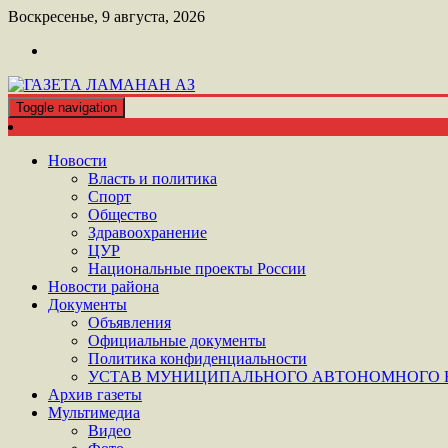
Перейти
Воскресенье, 9 августа, 2026
к
контенту
Toggle navigation
ШАТОЙСКАЯ ГАЗЕТА ЛАМАНАН АЗ
ГАЗЕТА ЛАМАНАН АЗ
Новости
Власть и политика
Спорт
Общество
Здравоохранение
ЦУР
Национальные проекты России
Новости района
Документы
Объявления
Официальные документы
Политика конфиденциальности
УСТАВ МУНИЦИПАЛЬНОГО АВТОНОМНОГО Н
Архив газеты
Мультимедиа
Видео