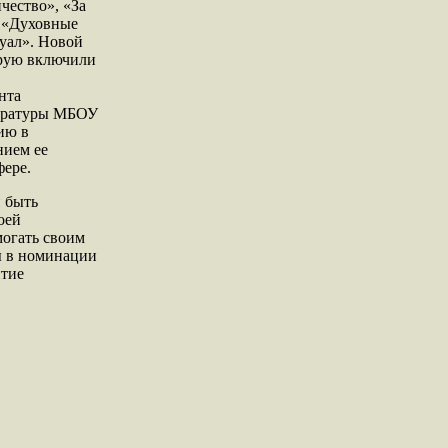
чество», «За
, «Духовные
уал». Новой
орую включили
нта
тературы МБОУ
ию в
нием ее
фере.
н быть
оей
могать своим
ды в номинации
итие