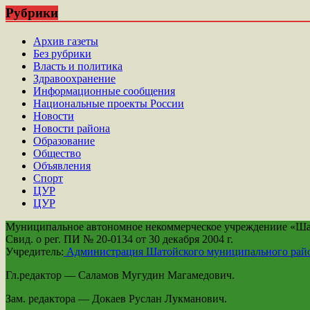
Рубрики
Архив газеты
Без рубрики
Власть и политика
Здравоохранение
Информационные сообщения
Национальные проекты России
Новости
Новости района
Образование
Общество
Объявления
Спорт
ЦУР
ЦУР
Муниципальное автономное некоммерческое учреждениие «Шато
Свид. о рег. ПИ № 20-0134 от 30 декабря 2004 г.
Учредитель:
Администрация Шатойского муниципального рай
Гл.редактор — Саламов Мугудин Магамедович.
Зам. редактора — Докаев Руслан Лукманович.