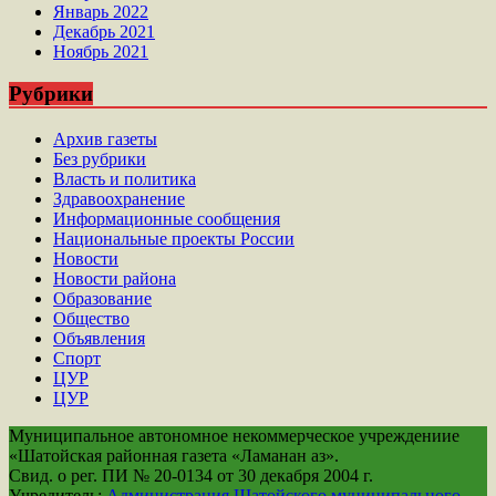
Январь 2022
Декабрь 2021
Ноябрь 2021
Рубрики
Архив газеты
Без рубрики
Власть и политика
Здравоохранение
Информационные сообщения
Национальные проекты России
Новости
Новости района
Образование
Общество
Объявления
Спорт
ЦУР
ЦУР
Муниципальное автономное некоммерческое учреждениие
«Шатойская районная газета «Ламанан аз».
Свид. о рег. ПИ № 20-0134 от 30 декабря 2004 г.
Учредитель:
Администрация Шатойского муниципального