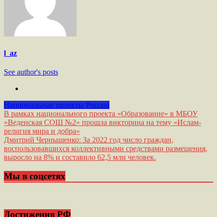
l_az
See author's posts
Национальные проекты России
Навигация
В рамках национального проекта «Образование» в МБОУ
«Веденская СОШ №2» прошла викторина на тему «Ислам-
по
религия мира и добра»
записям
Дмитрий Чернышенко: За 2022 год число граждан,
воспользовавшихся коллективными средствами размещения,
выросло на 8% и составило 62,5 млн человек.
Мы в соцсетях
Достижения РФ