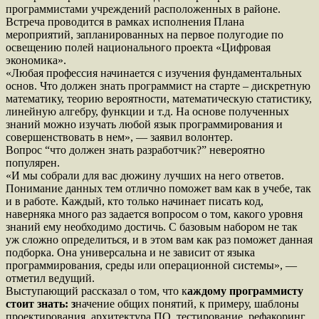
программистами учреждений расположенных в районе.
Встреча проводится в рамках исполнения Плана
мероприятий, запланированных на первое полугодие по
освещению полей национального проекта «Цифровая
экономика».
«Любая профессия начинается с изучения фундаментальных
основ. Что должен знать программист на старте – дискретную
математику, теорию вероятности, математическую статистику,
линейную алгебру, функции и т.д. На основе полученных
знаний можно изучать любой язык программирования и
совершенствовать в нем», — заявил волонтер.
Вопрос “что должен знать разработчик?” невероятно
популярен.
«И мы собрали для вас дюжину лучших на него ответов.
Понимание данных тем отлично поможет вам как в учебе, так
и в работе. Каждый, кто только начинает писать код,
наверняка много раз задается вопросом о том, какого уровня
знаний ему необходимо достичь. С базовым набором не так
уж сложно определиться, и в этом вам как раз поможет данная
подборка. Она универсальна и не зависит от языка
программирования, среды или операционной системы», —
отметил ведущий.
Выступающий рассказал о том, что к
аждому программисту
стоит знать: з
начение общих понятий, к примеру, шаблоны
проектирования, архитектура ПО, тестирование, рефакоринг,