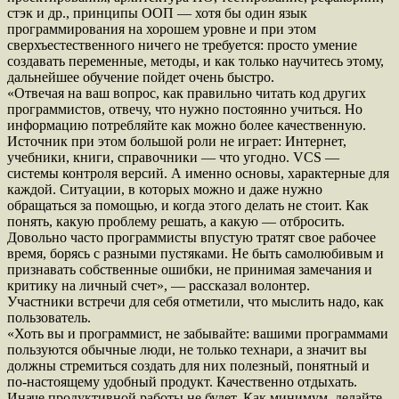
стэк и др., принципы ООП — хотя бы один язык
программирования на хорошем уровне и при этом
сверхъестественного ничего не требуется: просто умение
создавать переменные, методы, и как только научитесь этому,
дальнейшее обучение пойдет очень быстро.
«Отвечая на ваш вопрос, как правильно читать код других
программистов, отвечу, что нужно постоянно учиться. Но
информацию потребляйте как можно более качественную.
Источник при этом большой роли не играет: Интернет,
учебники, книги, справочники — что угодно. VCS —
системы контроля версий. А именно основы, характерные для
каждой. Ситуации, в которых можно и даже нужно
обращаться за помощью, и когда этого делать не стоит. Как
понять, какую проблему решать, а какую — отбросить.
Довольно часто программисты впустую тратят свое рабочее
время, борясь с разными пустяками. Не быть самолюбивым и
признавать собственные ошибки, не принимая замечания и
критику на личный счет», — рассказал волонтер.
Участники встречи для себя отметили, что мыслить надо, как
пользователь.
«Хоть вы и программист, не забывайте: вашими программами
пользуются обычные люди, не только технари, а значит вы
должны стремиться создать для них полезный, понятный и
по-настоящему удобный продукт. Качественно отдыхать.
Иначе продуктивной работы не будет. Как минимум, делайте