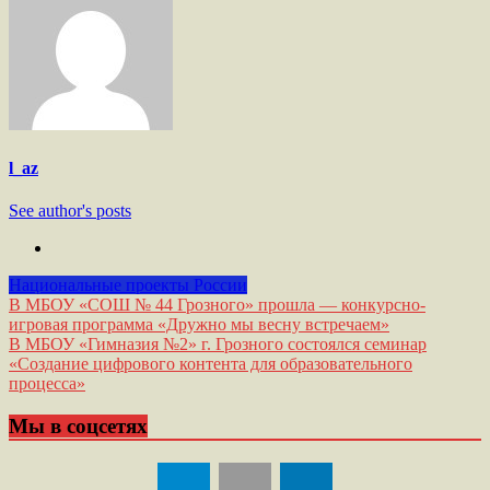
l_az
See author's posts
Национальные проекты России
Навигация
В МБОУ «СОШ № 44 Грозного» прошла — конкурсно-
игровая программа «Дружно мы весну встречаем»
по
В МБОУ «Гимназия №2» г. Грозного состоялся семинар
записям
«Создание цифрового контента для образовательного
процесса»
Мы в соцсетях