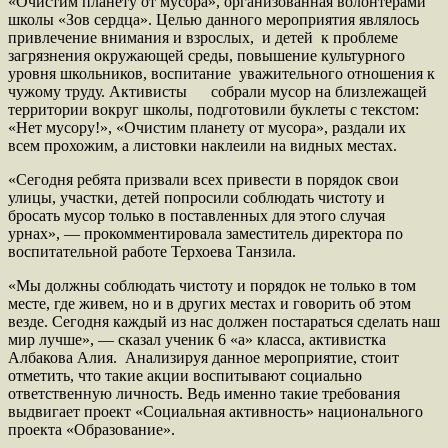
«Очистим планету от мусора», организованная волонтерами
школы «Зов сердца». Целью данного мероприятия являлось
привлечение внимания и взрослых, и детей к проблеме
загрязнения окружающей среды, повышение культурного
уровня школьников, воспитание уважительного отношения к
чужому труду. Активисты собрали мусор на близлежащей
территории вокруг школы, подготовили буклеты с текстом:
«Нет мусору!», «Очистим планету от мусора», раздали их
всем прохожим, а листовки наклеили на видных местах.
«Сегодня ребята призвали всех привести в порядок свои
улицы, участки, детей попросили соблюдать чистоту и
бросать мусор только в поставленных для этого случая
урнах», — прокомментировала заместитель директора по
воспитательной работе Терхоева Танзила.
«Мы должны соблюдать чистоту и порядок не только в том
месте, где живем, но и в других местах и говорить об этом
везде. Сегодня каждый из нас должен постараться сделать наш
мир лучше», — сказал ученик 6 «а» класса, активистка
Албакова Алия. Анализируя данное мероприятие, стоит
отметить, что такие акции воспитывают социально
ответственную личность. Ведь именно такие требования
выдвигает проект «Социальная активность» национального
проекта «Образование».