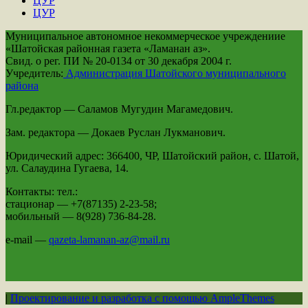
ЦУР
ЦУР
Муниципальное автономное некоммерческое учреждениие
«Шатойская районная газета «Ламанан аз».
Свид. о рег. ПИ № 20-0134 от 30 декабря 2004 г.
Учредитель:
Администрация Шатойского муниципального
района
Гл.редактор — Саламов Мугудин Магамедович.
Зам. редактора — Докаев Руслан Лукманович.
Юридический адрес: 366400, ЧР, Шатойский район, с. Шатой,
ул. Салаудина Гугаева, 14.
Контакты: тел.:
стационар — +7(87135) 2-23-58;
мобильный — 8(928) 736-84-28.
e-mail —
qazeta-lamanan-az@mail.ru
|
Проектирование и разработка с помощью AmpleThemes