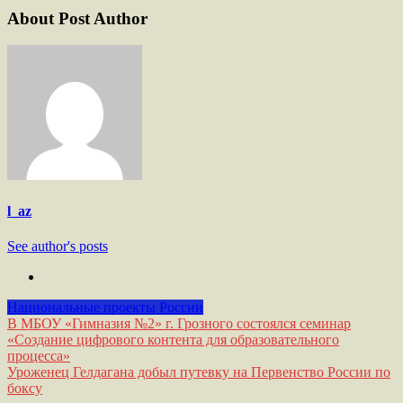
About Post Author
l_az
See author's posts
Национальные проекты России
Навигация
В МБОУ «Гимназия №2» г. Грозного состоялся семинар
«Создание цифрового контента для образовательного
по
процесса»
записям
Уроженец Гелдагана добыл путевку на Первенство России по
боксу