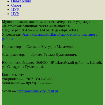
Объявления
Спорт
ЦУР
ЦУР
Муниципальное автономное некоммерческое учреждениие
«Шатойская районная газета «Ламанан аз».
Свид. о рег. ПИ № 20-0134 от 30 декабря 2004 г.
Учредитель:
Администрация Шатойского муниципального
района
Гл.редактор — Саламов Мугудин Магамедович.
Зам. редактора — Докаев Руслан Лукманович.
Юридический адрес: 366400, ЧР, Шатойский район, с. Шатой,
ул. Салаудина Гугаева, 14.
Контакты: тел.:
стационар — +7(87135) 2-23-58;
мобильный — 8(928) 736-84-28.
e-mail —
qazeta-lamanan-az@mail.ru