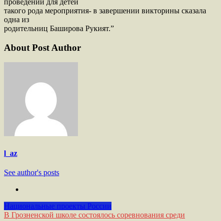
проведении для детей
такого рода мероприятия- в завершении викторины сказала
одна из
родительниц Баширова Рукият.”
About Post Author
l_az
See author's posts
Национальные проекты России
Навигация
В Грозненской школе состоялось соревнования среди