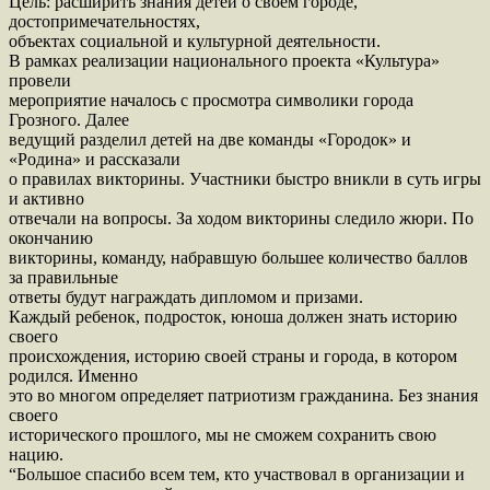
Цель: расширить знания детей о своем городе,
достопримечательностях,
объектах социальной и культурной деятельности.
В рамках реализации национального проекта «Культура»
провели
мероприятие началось с просмотра символики города
Грозного. Далее
ведущий разделил детей на две команды «Городок» и
«Родина» и рассказали
о правилах викторины. Участники быстро вникли в суть игры
и активно
отвечали на вопросы. За ходом викторины следило жюри. По
окончанию
викторины, команду, набравшую большее количество баллов
за правильные
ответы будут награждать дипломом и призами.
Каждый ребенок, подросток, юноша должен знать историю
своего
происхождения, историю своей страны и города, в котором
родился. Именно
это во многом определяет патриотизм гражданина. Без знания
своего
исторического прошлого, мы не сможем сохранить свою
нацию.
“Большое спасибо всем тем, кто участвовал в организации и