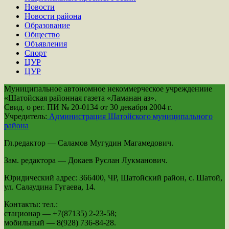
Новости
Новости района
Образование
Общество
Объявления
Спорт
ЦУР
ЦУР
Муниципальное автономное некоммерческое учреждениие
«Шатойская районная газета «Ламанан аз».
Свид. о рег. ПИ № 20-0134 от 30 декабря 2004 г.
Учредитель:
Администрация Шатойского муниципального
района
Гл.редактор — Саламов Мугудин Магамедович.
Зам. редактора — Докаев Руслан Лукманович.
Юридический адрес: 366400, ЧР, Шатойский район, с. Шатой,
ул. Салаудина Гугаева, 14.
Контакты: тел.:
стационар — +7(87135) 2-23-58;
мобильный — 8(928) 736-84-28.