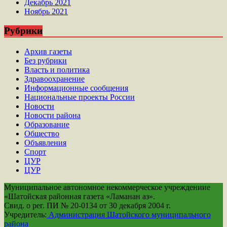
Декабрь 2021
Ноябрь 2021
Рубрики
Архив газеты
Без рубрики
Власть и политика
Здравоохранение
Информационные сообщения
Национальные проекты России
Новости
Новости района
Образование
Общество
Объявления
Спорт
ЦУР
ЦУР
Муниципальное автономное некоммерческое учреждениие
«Шатойская районная газета «Ламанан аз».
Свид. о рег. ПИ № 20-0134 от 30 декабря 2004 г.
Учредитель:
Администрация Шатойского муниципального
района