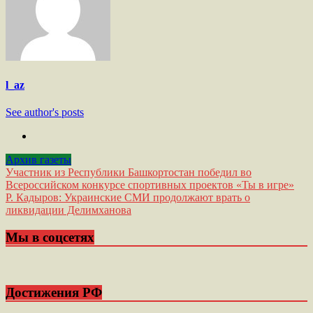
l_az
See author's posts
Архив газеты
Навигация
Участник из Республики Башкортостан победил во
Всероссийском конкурсе спортивных проектов «Ты в игре»
по
Р. Кадыров: Украинские СМИ продолжают врать о
записям
ликвидации Делимханова
Мы в соцсетях
Достижения РФ