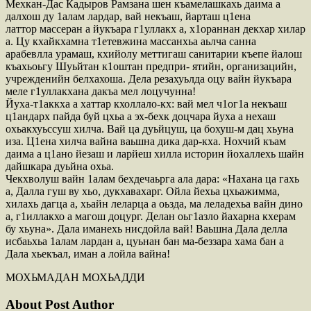
Мехкан-Дас Кадыров Рамзана шен къамелашкахь даима а
далхош ду 1алам лардар, вай некъаш, йарташ ц1ена
латтор массеран а йукъара г1уллакх а, х1ораннан декхар хилар
а. Цу кхайкхамна т1етевжина массанхьа аьлча санна
арабевлла урамаш, кхийолу меттигаш санитарии къепе йалош
къахьоьгу Шуьйтан к1оштан предпри- ятийн, организацийн,
учрежденийн белхахоша. Дела резахуьлда оцу вайн йукъара
меле г1уллакхана дакъа мел лоцучунна!
Йуха-т1аккха а хаттар кхоллало-кх: вай мел ч1ог1а некъаш
ц1андарх пайда буй цхьа а эх-бехк доцчара йуха а нехаш
охьакхуьссуш хилча. Вай ца дуьйцуш, ца бохуш-м дац хьуна
иза. Ц1ена хилча вайна ваьшна дика дар-кха. Нохчий къам
даима а ц1ано йезаш и ларйеш хилла историн йохаллехь шайн
дайшкара дуьйна охьа.
Чекхволуш вайн 1алам бехдечаьрга ала дара: «Нахана ца гахь
а, Далла гуш ву хьо, дукхавахарг. Ойла йехьа цхьажимма,
хилахь дагца а, хьайн леларца а оьзда, ма леладехьа вайн дино
а, г1иллакхо а магош доцург. Делан оьг1азло йахарна кхерам
бу хьуна». Дала иманехь нисдойла вай! Ваьшна Дала делла
исбаьхьа 1алам лардан а, цуьнан бан ма-беззара хама бан а
Дала хьекъал, иман а лойла вайна!
МОХЬМАДАН МОХЬАДДИ
About Post Author