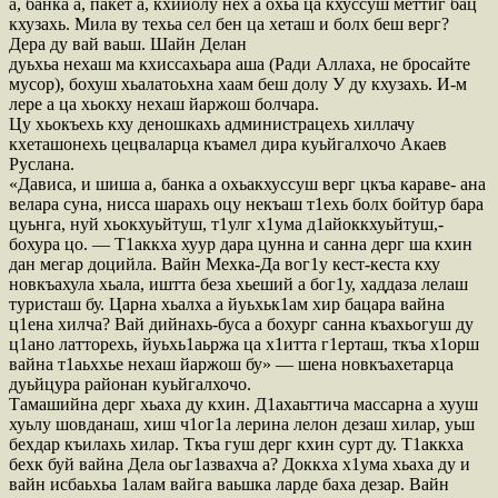
а, банка а, пакет а, кхийолу нех а охьа ца кхуссуш меттиг бац
кхузахь. Мила ву техьа сел бен ца хеташ и болх беш верг?
Дера ду вай ваьш. Шайн Делан
дуьхьа нехаш ма кхиссахьара аша (Ради Аллаха, не бросайте
мусор), бохуш хьалатоьхна хаам беш долу У ду кхузахь. И-м
лере а ца хьокху нехаш йаржош болчара.
Цу хьокъехь кху деношкахь администрацехь хиллачу
кхеташонехь цецваларца къамел дира куьйгалхочо Акаев
Руслана.
«Дависа, и шиша а, банка а охьакхуссуш верг цкъа караве- ана
велара суна, нисса шарахь оцу некъаш т1ехь болх бойтур бара
цуьнга, нуй хьокхуьйтуш, т1улг х1ума д1айоккхуьйтуш,-
бохура цо. — Т1аккха хуур дара цунна и санна дерг ша кхин
дан мегар доцийла. Вайн Мехка-Да вог1у кест-кеста кху
новкъахула хьала, иштта беза хьеший а бог1у, хаддаза лелаш
туристаш бу. Царна хьалха а йуьхьк1ам хир бацара вайна
ц1ена хилча? Вай дийнахь-буса а бохург санна къахьогуш ду
ц1ано латторехь, йуьхь1аьржа ца х1итта г1ерташ, ткъа х1орш
вайна т1аьххье нехаш йаржош бу» — шена новкъахетарца
дуьйцура районан куьйгалхочо.
Тамашийна дерг хьаха ду кхин. Д1ахаьттича массарна а хууш
хуьлу шовданаш, хиш ч1ог1а лерина лелон дезаш хилар, уьш
бехдар къилахь хилар. Ткъа гуш дерг кхин сурт ду. Т1аккха
бехк буй вайна Дела оьг1азвахча а? Доккха х1ума хьаха ду и
вайн исбаьхьа 1алам вайга ваьшка ларде баха дезар. Вайн