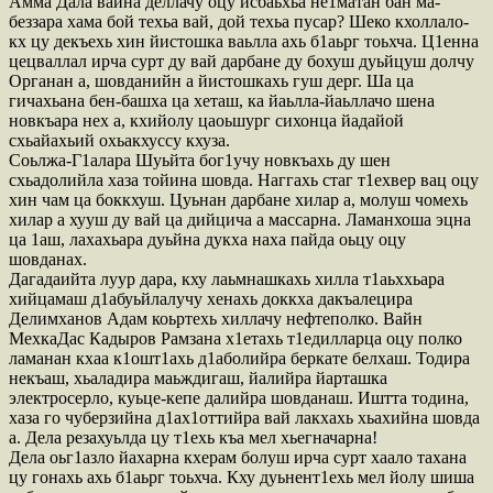
Амма Дала вайна деллачу оцу исбаьхьа не1матан бан ма-
беззара хама бой техьа вай, дой техьа пусар? Шеко кхоллало-
кх цу декъехь хин йистошка ваьлла ахь б1аьрг тоьхча. Ц1енна
цецваллал ирча сурт ду вай дарбане ду бохуш дуьйцуш долчу
Органан а, шовданийн а йистошкахь гуш дерг. Ша ца
гичахьана бен-башха ца хеташ, ка йаьлла-йаьллачо шена
новкъара нех а, кхийолу цаоьшург сихонца йадайой
схьайахьий охьакхуссу кхуза.
Соьлжа-Г1алара Шуьйта бог1учу новкъахь ду шен
схьадолийла хаза тойина шовда. Наггахь стаг т1ехвер вац оцу
хин чам ца боккхуш. Цуьнан дарбане хилар а, молуш чомехь
хилар а хууш ду вай ца дийцича а массарна. Ламанхоша эцна
ца 1аш, лахахьара дуьйна дукха наха пайда оьцу оцу
шовданах.
Дагадаийта луур дара, кху лаьмнашкахь хилла т1аьххьара
хийцамаш д1абуьйлалучу хенахь доккха дакъалецира
Делимханов Адам коьртехь хиллачу нефтеполко. Вайн
МехкаДас Кадыров Рамзана х1етахь т1едилларца оцу полко
ламанан кхаа к1ошт1ахь д1аболийра беркате белхаш. Тодира
некъаш, хьаладира маьждигаш, йалийра йарташка
электросерло, куьце-кепе далийра шовданаш. Иштта тодина,
хаза го чуберзийна д1ах1оттийра вай лакхахь хьахийна шовда
а. Дела резахуьлда цу т1ехь къа мел хьегначарна!
Дела оьг1азло йахарна кхерам болуш ирча сурт хаало тахана
цу гонахь ахь б1аьрг тоьхча. Кху дуьнент1ехь мел йолу шиша