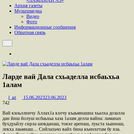
«ЛАМАНАН АЗ»
Архив газеты
Мультимедиа
Видео
Фото
Информационные сообщения
Обратная связь
Ларде вай Дала схьаделла исбаьхьа
1алам
l_az
15.06.2023
23.06.2023
742
Вай кхоьллинчу Аллах1а кхечу къаьмнашна хьалха дозалла
дан йиш йолуш исбаьхьа хаза 1алам делла вайна: ламанах
бухдуьйлу сирла шовданаш, токхе аренаш, луьста хьаннаш,
лекха лаьмнаш… Сийлахьчо вайх бина къинхетам бу иза.