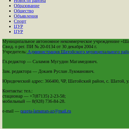
Новости района
Образование
Общество
Объявления
Спорт
ЦУР
ЦУР
Муниципальное автономное некоммерческое учреждениие «Шато
Свид. о рег. ПИ № 20-0134 от 30 декабря 2004 г.
Учредитель:
Администрация Шатойского муниципального рай
Гл.редактор — Саламов Мугудин Магамедович.
Зам. редактора — Докаев Руслан Лукманович.
Юридический адрес: 366400, ЧР, Шатойский район, с. Шатой, ул
Контакты: тел.:
стационар — +7(87135) 2-23-58;
мобильный — 8(928) 736-84-28.
e-mail —
qazeta-lamanan-az@mail.ru