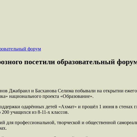
озного посетили образовательный фору
нов Джабраил и Басханова Селима побывали на открытии ежего
нка» национального проекта «Образование».
ддержки одарённых детей «Ахмат» и прошёл 1 июня в стенах гл
200 учащихся из 8-11-х классов.
овий для профессиональной, творческой и общественной самореа
рах.