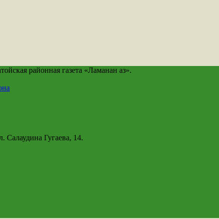
йская районная газета «Ламанан аз».
она
. Салаудина Гугаева, 14.