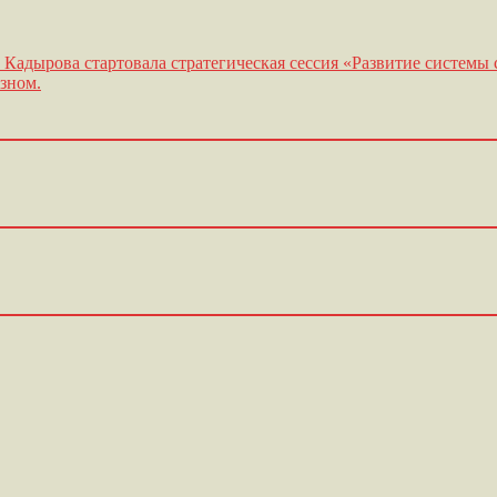
. Кадырова стартовала стратегическая сессия «Развитие систем
зном.