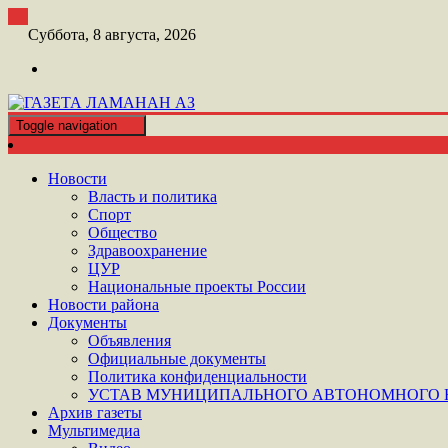
Перейти
к
Суббота, 8 августа, 2026
контенту
Toggle navigation
ШАТОЙСКАЯ ГАЗЕТА ЛАМАНАН АЗ
ГАЗЕТА ЛАМАНАН АЗ
Новости
Власть и политика
Спорт
Общество
Здравоохранение
ЦУР
Национальные проекты России
Новости района
Документы
Объявления
Официальные документы
Политика конфиденциальности
УСТАВ МУНИЦИПАЛЬНОГО АВТОНОМНОГО Н
Архив газеты
Мультимедиа