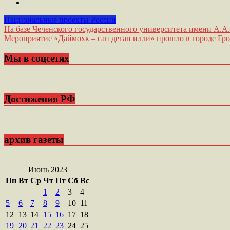
Национальные проекты России
Навигация
На базе Чеченского государственного университета имени А.А
Мероприятие «Даймохк – сан деган илли» прошло в городе Гро
по
записям
Мы в соцсетях
Достижения РФ
архив газеты
Июнь 2023
Пн
Вт
Ср
Чт
Пт
Сб
Вс
1
2
3
4
5
6
7
8
9
10
11
12
13
14
15
16
17
18
19
20
21
22
23
24
25