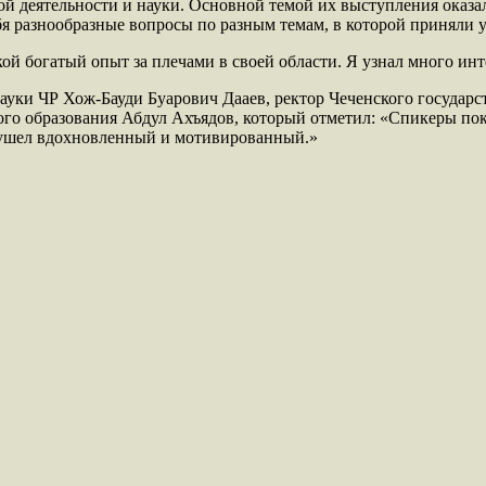
й деятельности и науки. Основной темой их выступления оказа
я разнообразные вопросы по разным темам, в которой приняли 
ой богатый опыт за плечами в своей области. Я узнал много ин
уки ЧР Хож-Бауди Буарович Дааев, ректор Чеченского государс
ого образования Абдул Ахъядов, который отметил: «Спикеры по
 ушел вдохновленный и мотивированный.»