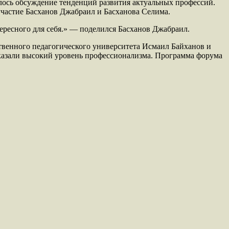
лось обсуждение тенденций развития актуальных профессий.
участие Басханов Джабраил и Басханова Селима.
тересного для себя.» — поделился Басханов Джабраил.
твенного педагогического университета Исмаил Байханов и
казали высокий уровень профессионализма. Программа форума