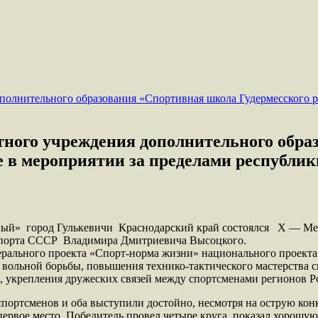
тного учреждения дополнительного обра
е в мероприятии за пределами республик
здный» город Гулькевичи Краснодарский край состоялся Х — М
 спорта СССР Владимира Дмитриевича Высоцкого.
ерального проекта «Спорт-норма жизни» национального проект
вольной борьбы, повышения технико-тактического мастерства с
и, укрепления дружеских связей между спортсменами регионов Р
портсменов и оба выступили достойно, несмотря на острую ко
первое место. Победитель провел четыре круга, показал хорошу