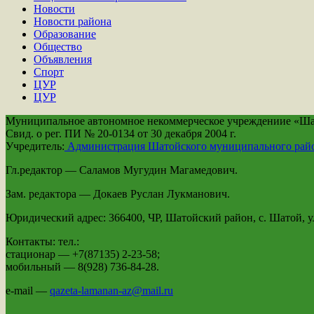
Новости
Новости района
Образование
Общество
Объявления
Спорт
ЦУР
ЦУР
Муниципальное автономное некоммерческое учреждениие «Шато
Свид. о рег. ПИ № 20-0134 от 30 декабря 2004 г.
Учредитель:
Администрация Шатойского муниципального рай
Гл.редактор — Саламов Мугудин Магамедович.
Зам. редактора — Докаев Руслан Лукманович.
Юридический адрес: 366400, ЧР, Шатойский район, с. Шатой, ул
Контакты: тел.:
стационар — +7(87135) 2-23-58;
мобильный — 8(928) 736-84-28.
e-mail —
qazeta-lamanan-az@mail.ru