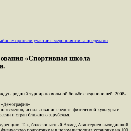
зования «Спортивная школа
и.
еждународный турнир по вольной борьбе среди юношей 2008-
а «Демография»
портсменов, использование средств физической культуры и
оссии и стран ближнего зарубежья.
нкуренцию. Так, более опытный Ахмед Атангериев выходивший
ю физическую подготовку и в целом выполнил установку на 100