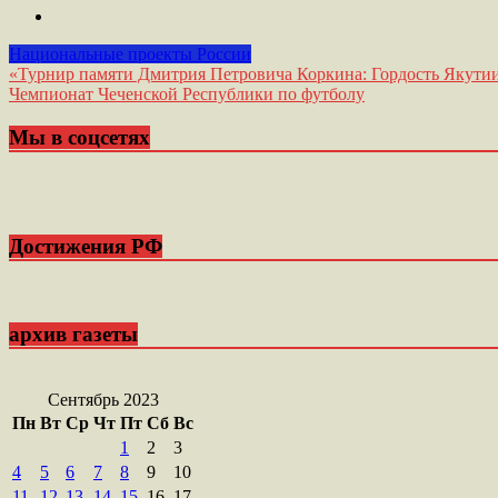
Национальные проекты России
Навигация
«Турнир памяти Дмитрия Петровича Коркина: Гордость Якут
Чемпионат Чеченской Республики по футболу
по
записям
Мы в соцсетях
Достижения РФ
архив газеты
Сентябрь 2023
Пн
Вт
Ср
Чт
Пт
Сб
Вс
1
2
3
4
5
6
7
8
9
10
11
12
13
14
15
16
17