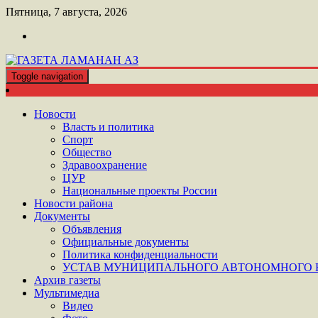
Перейти
Пятница, 7 августа, 2026
к
контенту
Toggle navigation
ШАТОЙСКАЯ ГАЗЕТА ЛАМАНАН АЗ
ГАЗЕТА ЛАМАНАН АЗ
Новости
Власть и политика
Спорт
Общество
Здравоохранение
ЦУР
Национальные проекты России
Новости района
Документы
Объявления
Официальные документы
Политика конфиденциальности
УСТАВ МУНИЦИПАЛЬНОГО АВТОНОМНОГО Н
Архив газеты
Мультимедиа
Видео