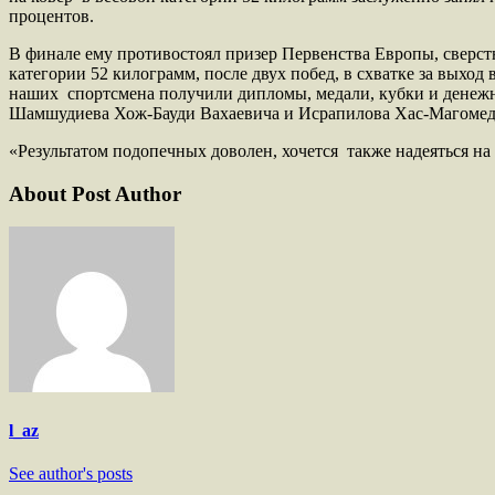
процентов.
В финале ему противостоял призер Первенства Европы, сверст
категории 52 килограмм, после двух побед, в схватке за выход
наших спортсмена получили дипломы, медали, кубки и денежно
Шамшудиева Хож-Бауди Вахаевича и Исрапилова Хас-Магомеда
«Результатом подопечных доволен, хочется также надеяться н
About Post Author
l_az
See author's posts