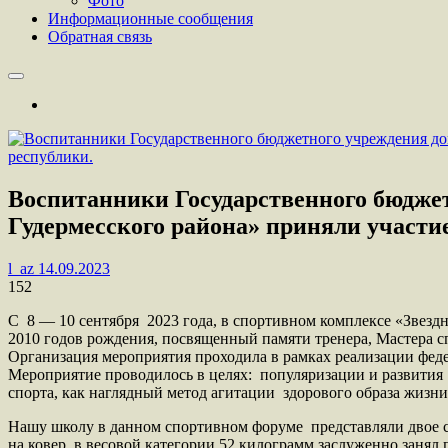
Фото
Информационные сообщения
Обратная связь
Воспитанники Государственного бюдже
Гудермесского района» приняли участи
l_az
14.09.2023
152
С 8 — 10 сентября 2023 года, в спортивном комплексе «Зве
2010 годов рождения, посвященный памяти тренера, Мастера
Организация мероприятия проходила в рамках реализации фед
Мероприятие проводилось в целях: популяризации и развития 
спорта, как наглядный метод агитации здорового образа жизн
Нашу школу в данном спортивном форуме представляли двое с
на ковер в весовой категории 52 килограмм заслуженно занял 