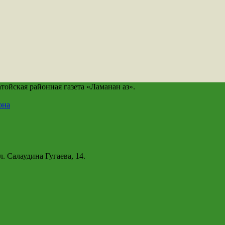
йская районная газета «Ламанан аз».
она
. Салаудина Гугаева, 14.