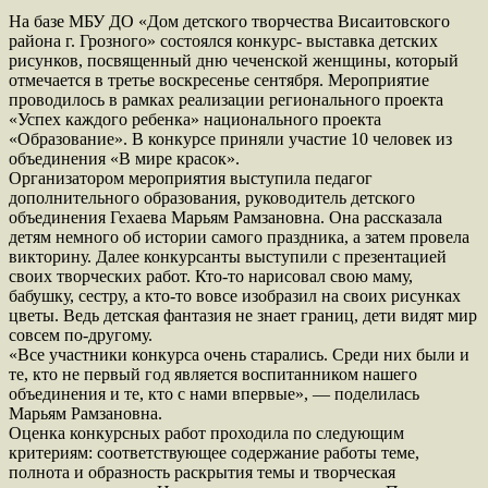
На базе МБУ ДО «Дом детского творчества Висаитовского
района г. Грозного» состоялся конкурс- выставка детских
рисунков, посвященный дню чеченской женщины, который
отмечается в третье воскресенье сентября. Мероприятие
проводилось в рамках реализации регионального проекта
«Успех каждого ребенка» национального проекта
«Образование». В конкурсе приняли участие 10 человек из
объединения «В мире красок».
Организатором мероприятия выступила педагог
дополнительного образования, руководитель детского
объединения Гехаева Марьям Рамзановна. Она рассказала
детям немного об истории самого праздника, а затем провела
викторину. Далее конкурсанты выступили с презентацией
своих творческих работ. Кто-то нарисовал свою маму,
бабушку, сестру, а кто-то вовсе изобразил на своих рисунках
цветы. Ведь детская фантазия не знает границ, дети видят мир
совсем по-другому.
«Все участники конкурса очень старались. Среди них были и
те, кто не первый год является воспитанником нашего
объединения и те, кто с нами впервые», — поделилась
Марьям Рамзановна.
Оценка конкурсных работ проходила по следующим
критериям: соответствующее содержание работы теме,
полнота и образность раскрытия темы и творческая