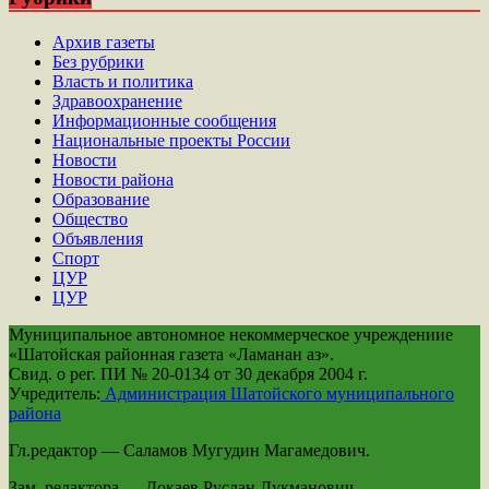
Архив газеты
Без рубрики
Власть и политика
Здравоохранение
Информационные сообщения
Национальные проекты России
Новости
Новости района
Образование
Общество
Объявления
Спорт
ЦУР
ЦУР
Муниципальное автономное некоммерческое учреждениие
«Шатойская районная газета «Ламанан аз».
Свид. о рег. ПИ № 20-0134 от 30 декабря 2004 г.
Учредитель:
Администрация Шатойского муниципального
района
Гл.редактор — Саламов Мугудин Магамедович.
Зам. редактора — Докаев Руслан Лукманович.