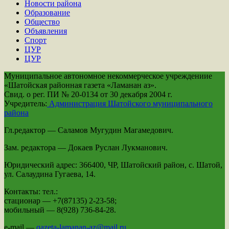
Новости района
Образование
Общество
Объявления
Спорт
ЦУР
ЦУР
Муниципальное автономное некоммерческое учреждениие
«Шатойская районная газета «Ламанан аз».
Свид. о рег. ПИ № 20-0134 от 30 декабря 2004 г.
Учредитель:
Администрация Шатойского муниципального
района
Гл.редактор — Саламов Мугудин Магамедович.
Зам. редактора — Докаев Руслан Лукманович.
Юридический адрес: 366400, ЧР, Шатойский район, с. Шатой,
ул. Салаудина Гугаева, 14.
Контакты: тел.:
стационар — +7(87135) 2-23-58;
мобильный — 8(928) 736-84-28.
e-mail —
qazeta-lamanan-az@mail.ru