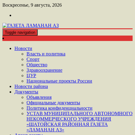
Перейти
Воскресенье, 9 августа, 2026
к
контенту
Toggle navigation
ШАТОЙСКАЯ ГАЗЕТА ЛАМАНАН АЗ
ГАЗЕТА ЛАМАНАН АЗ
Новости
Власть и политика
Спорт
Общество
Здравоохранение
ЦУР
Национальные проекты России
Новости района
Документы
Объявления
Официальные документы
Политика конфиденциальности
УСТАВ МУНИЦИПАЛЬНОГО АВТОНОМНОГО
НЕКОММЕРЧЕСКОГО УЧРЕЖДЕНИЯ
«ШАТОЙСКАЯ РАЙОННАЯ ГАЗЕТА
«ЛАМАНАН АЗ»