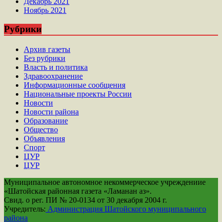
Декабрь 2021
Ноябрь 2021
Рубрики
Архив газеты
Без рубрики
Власть и политика
Здравоохранение
Информационные сообщения
Национальные проекты России
Новости
Новости района
Образование
Общество
Объявления
Спорт
ЦУР
ЦУР
Муниципальное автономное некоммерческое учреждениие
«Шатойская районная газета «Ламанан аз».
Свид. о рег. ПИ № 20-0134 от 30 декабря 2004 г.
Учредитель:
Администрация Шатойского муниципального
района