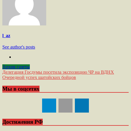
l_az
See author's posts
Архив газеты
Навигация
Делегация Госдумы посетила экспозицию ЧР на ВДНХ
Очередной успех шатойских бойцов
по
записям
Мы в соцсетях
Достижения РФ