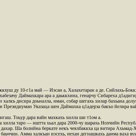
кхуш ду 10-г1а май — Иэсан а, Халахетаран а де. Сийлахь-Боккх
кхабезачу Даймахкара ара а даьккхина, генарчу Сибареха д1адиг
 халкъ дисира доьналла, иман, собар шегахь хилар бахьана долу
н Президиуман Указаца шен Даймахка ц1адерза бакъо йелира вай
тигаш. Тоьур дара вайн махкахь хилла ши т1ом а.
ца хилла таро — иштта хьал дара 2000-чу шарахь Нохчийн Респу
дахар. Ша болийна беркате некъ чекхбаккха ца витира Ахьмад-Х
 баьччин. Амма халкъан иэсехь, нехан дегнашкахь даима ваха в