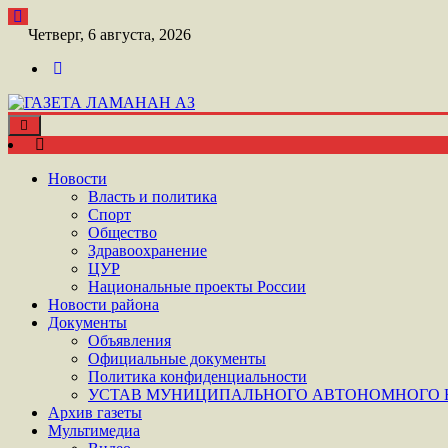
Перейти
к
Четверг, 6 августа, 2026
контенту
Toggle
ШАТОЙСКАЯ ГАЗЕТА ЛАМАНАН АЗ
navigation
ГАЗЕТА ЛАМАНАН АЗ
Новости
Власть и политика
Спорт
Общество
Здравоохранение
ЦУР
Национальные проекты России
Новости района
Документы
Объявления
Официальные документы
Политика конфиденциальности
УСТАВ МУНИЦИПАЛЬНОГО АВТОНОМНОГО Н
Архив газеты
Мультимедиа