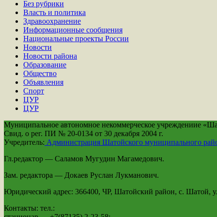
Без рубрики
Власть и политика
Здравоохранение
Информационные сообщения
Национальные проекты России
Новости
Новости района
Образование
Общество
Объявления
Спорт
ЦУР
ЦУР
Муниципальное автономное некоммерческое учреждениие «Шато
Свид. о рег. ПИ № 20-0134 от 30 декабря 2004 г.
Учредитель:
Администрация Шатойского муниципального рай
Гл.редактор — Саламов Мугудин Магамедович.
Зам. редактора — Докаев Руслан Лукманович.
Юридический адрес: 366400, ЧР, Шатойский район, с. Шатой, ул
Контакты: тел.:
стационар — +7(87135) 2-23-58;