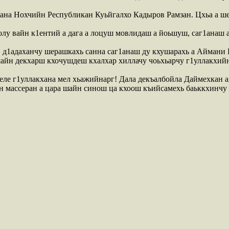
ана Нохчийн Республикан Куьйгалхо Кадыров Рамзан. Цхьа а шек
олу вайн к1ентий а дага а лоцуш мовлидаш а йоьшуш, саг1анаш а 
, д1адаханчу шерашкахь санна саг1анаш ду кхушарахь а Аймани
айн декхарш кхочушдеш кхалхар хиллачу чоьхьарчу г1уллакхийн
ле г1уллакхана мел хьажийнарг! Дала декъалбойла Даймехкан а,
йн массеран а цара шайн синош ца кхоош къийсамехь баьккхинчу 