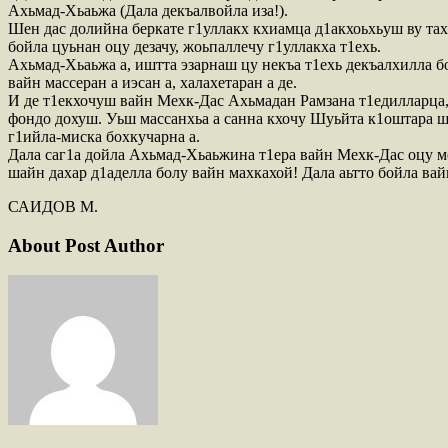
Ахьмад-Хьаьжа (Дала декъалвойла иза!).
Шен дас долийна беркате г1уллакх кхиамца д1акхоьхьуш ву тах
бойла цуьнан оцу дезачу, жоьпаллечу г1уллакха т1ехь.
Ахьмад-Хьаьжа а, иштта эзарнаш цу некъа т1ехь декъалхилла б
вайн массеран а иэсан а, халахетаран а де.
И де т1екхочуш вайн Мехк-Дас Ахьмадан Рамзана т1едилларца
фондо дохуш. Уьш массанхьа а санна кхочу Шуьйта к1оштара ш
г1ийла-миска бохкучарна а.
Дала саг1а дойла Ахьмад-Хьаьжина т1ера вайн Мехк-Дас оцу ме
шайн дахар д1аделла болу вайн махкахой! Дала аьтто бойла ва
САИДОВ М.
About Post Author