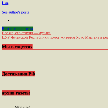
l_az
See author's posts
Власть и политика
Навигация
Все же, его стихия — музыка
ЦУР Чеченской Республики помог жителям Урус-Мартана в ре
по
записям
Мы в соцсетях
Достижения РФ
архив газеты
Май 2024