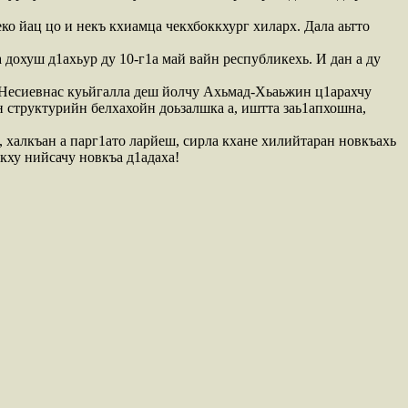
о йац цо и некъ кхиамца чекхбоккхург хиларх. Дала аьтто
дохуш д1ахьур ду 10-г1а май вайн республикехь. И дан а ду
 Несиевнас куьйгалла деш йолчу Ахьмад-Хьаьжин ц1арахчу
 структурийн белхахойн доьзалшка а, иштта заь1апхошна,
 халкъан а парг1ато ларйеш, сирла кхане хилийтаран новкъахь
кху нийсачу новкъа д1адаха!