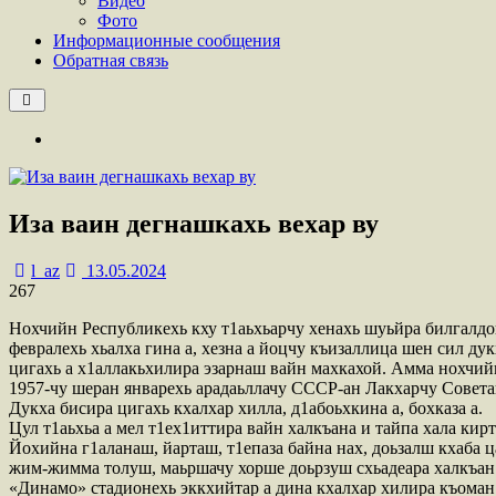
Видео
Фото
Информационные сообщения
Обратная связь
Иза ваин дегнашкахь вехар ву
l_az
13.05.2024
267
Нохчийн Республикехь кху т1аьхьарчу хенахь шуьйра билгалдок
февралехь хьалха гина а, хезна а йоцчу къизаллица шен сил ду
цигахь а х1аллакьхилира эзарнаш вайн махкахой. Амма нохчийн
1957-чу шеран январехь арадаьллачу СССР-ан Лакхарчу Совета
Дукха бисира цигахь кхалхар хилла, д1абоьхкина а, бохказа а.
Цул т1аьхьа а мел т1ех1иттира вайн халкъана и тайпа хала кир
Йохийна г1аланаш, йарташ, т1епаза байна нах, доьзалш кхаба 
жим-жимма толуш, маьршачу хорше доьрзуш схьадеара халкъан 
«Динамо» стадионехь эккхийтар а дина кхалхар хилира къоман