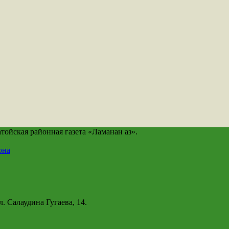
йская районная газета «Ламанан аз».
она
. Салаудина Гугаева, 14.