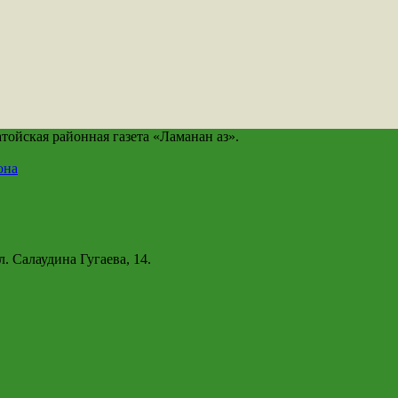
йская районная газета «Ламанан аз».
она
. Салаудина Гугаева, 14.