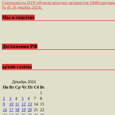
Навигация
Специалисты ЦУР обучили молодых активистов SMM-продв
№ 45 26 декабрь 2024г.
по
записям
Мы в соцсетях
Достижения РФ
архив газеты
Декабрь 2024
Пн
Вт
Ср
Чт
Пт
Сб
Вс
1
2
3
4
5
6
7
8
9
10
11
12
13
14
15
16
17
18
19
20
21
22