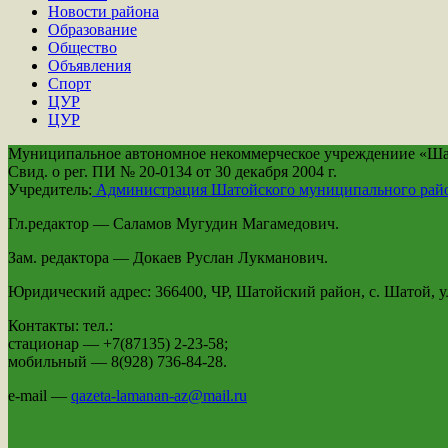
Новости района
Образование
Общество
Объявления
Спорт
ЦУР
ЦУР
Муниципальное автономное некоммерческое учреждениие «Шато
Свид. о рег. ПИ № 20-0134 от 30 декабря 2004 г.
Учредитель:
Администрация Шатойского муниципального рай
Гл.редактор — Саламов Мугудин Магамедович.
Зам. редактора — Докаев Руслан Лукманович.
Юридический адрес: 366400, ЧР, Шатойский район, с. Шатой, ул
Контакты: тел.:
стационар — +7(87135) 2-23-58;
мобильный — 8(928) 736-84-28.
e-mail —
qazeta-lamanan-az@mail.ru