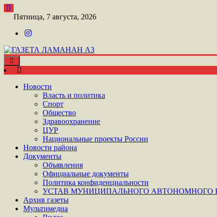
Перейти
к
Пятница, 7 августа, 2026
контенту
Toggle
ШАТОЙСКАЯ ГАЗЕТА ЛАМАНАН АЗ
navigation
ГАЗЕТА ЛАМАНАН АЗ
Новости
Власть и политика
Спорт
Общество
Здравоохранение
ЦУР
Национальные проекты России
Новости района
Документы
Объявления
Официальные документы
Политика конфиденциальности
УСТАВ МУНИЦИПАЛЬНОГО АВТОНОМНОГО Н
Архив газеты
Мультимедиа